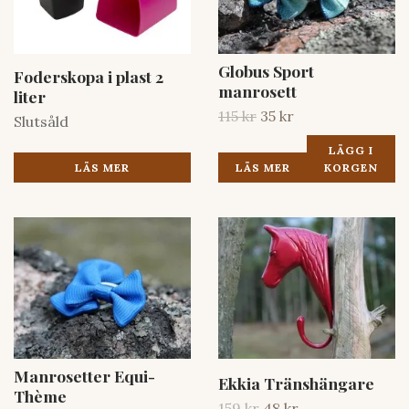
Globus Sport
Foderskopa i plast 2
manrosett
liter
115 kr
35 kr
Slutsåld
LÄGG I
LÄS MER
LÄS MER
KORGEN
Manrosetter Equi-
Ekkia Tränshängare
Thème
159 kr
48 kr