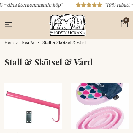
% = dina återkommande köp"
"10% rabatt = r
0
Hem
Rea %
Stall & Skötsel & Vård
Stall & Skötsel & Vård