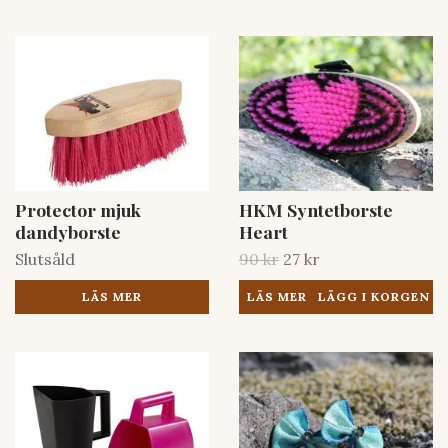
Protector mjuk
HKM Syntetborste
dandyborste
Heart
Slutsåld
90 kr
27 kr
LÄS MER
LÄS MER