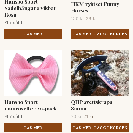
Hansbo Sport
HKM ryktset Funny
Sadelhängare Vikbar
Horses
Rosa
130 kr
39 kr
Slutsåld
LÄS MER
LÄS MER
Hansbo Sport
QHP svettskrapa
manrosetter 20-pack
Sanna
Slutsåld
70 kr
21 kr
LÄS MER
LÄS MER