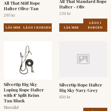
All That Standard Rope
All That Stiff Rope
Halter - Oliv
Halter Olive/Tan
230 kr
295 kr
LÄGG I
LÄS MER
LÄS MER
KORGEN
Silvertip Big Sky
Silvertip Rope Halter
Loping Rope Halter
Big Sky Navy/Grey
with 8' Split Reins
650 kr
Tan/Black
Slutsåld