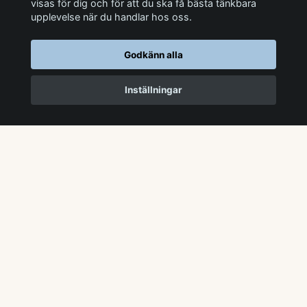
Anmäl dig till vår nyhetsbrev
visas för dig och för att du ska få bästa tänkbara
upplevelse när du handlar hos oss.
Godkänn alla
Inställningar
Om oss
Kundtjänst
Sociala medier
© 2026 Foderluckan