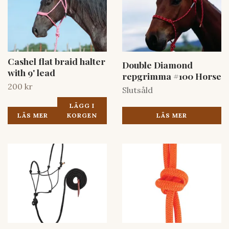
Cashel flat braid halter
Double Diamond
with 9' lead
repgrimma #100 Horse
200 kr
Slutsåld
LÄGG I
LÄS MER
LÄS MER
KORGEN