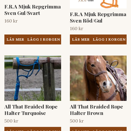
F.R.A Mjuk Repgrimma
Sven Gul/Svart
F.R.A Mjuk Repgrimma
Sven Röd/Gul
160 kr
160 kr
LÄS MER
LÄS MER
All That Braided Rope
All That Braided Rope
Halter Turquoise
Halter Brown
500 kr
500 kr