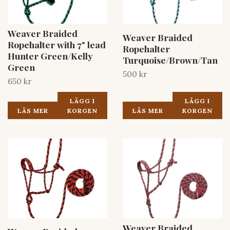
Weaver Braided
Weaver Braided
Ropehalter with 7" lead
Ropehalter
Hunter Green/Kelly
Turquoise/Brown/Tan
Green
500 kr
650 kr
LÄGG I
LÄGG I
LÄS MER
KORGEN
LÄS MER
KORGEN
Weaver Braided