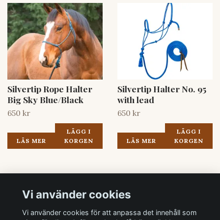
Silvertip Rope Halter
Silvertip Halter No. 95
Big Sky Blue/Black
with lead
650 kr
650 kr
LÄGG I
LÄGG I
LÄS MER
KORGEN
LÄS MER
KORGEN
Vi använder cookies
Vi använder cookies för att anpassa det innehåll som