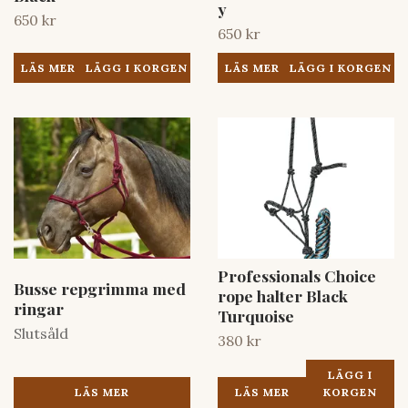
y
650 kr
650 kr
LÄS MER
LÄS MER
Professionals Choice
Busse repgrimma med
rope halter Black
ringar
Turquoise
Slutsåld
380 kr
LÄGG I
LÄS MER
LÄS MER
KORGEN