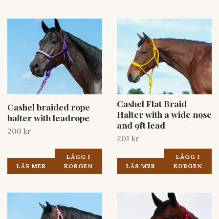
Cashel Flat Braid
Cashel braided rope
Halter with a wide nose
halter with leadrope
and 9ft lead
200 kr
201 kr
LÄGG I
LÄGG I
LÄS MER
KORGEN
LÄS MER
KORGEN