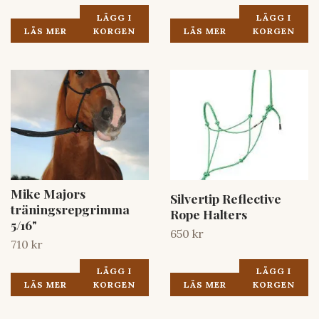
LÄGG I
LÄGG I
LÄS MER
KORGEN
LÄS MER
KORGEN
Mike Majors
Silvertip Reflective
träningsrepgrimma
Rope Halters
5/16"
650 kr
710 kr
LÄGG I
LÄGG I
LÄS MER
KORGEN
LÄS MER
KORGEN