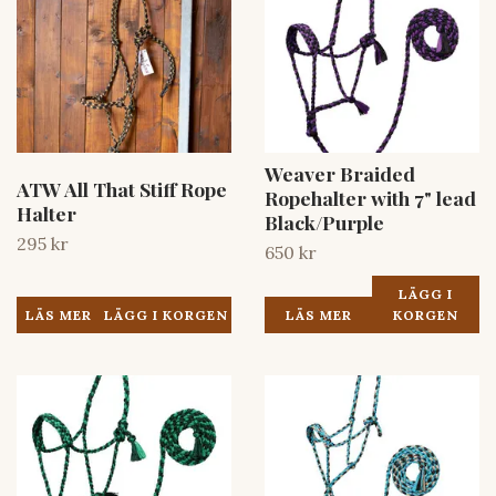
Weaver Braided
ATW All That Stiff Rope
Ropehalter with 7" lead
Halter
Black/Purple
295 kr
650 kr
LÄGG I
LÄS MER
LÄS MER
KORGEN