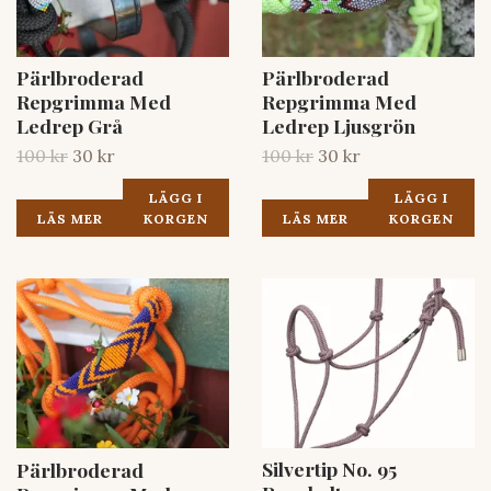
Pärlbroderad
Pärlbroderad
Repgrimma Med
Repgrimma Med
Ledrep Grå
Ledrep Ljusgrön
100 kr
30 kr
100 kr
30 kr
LÄGG I
LÄGG I
LÄS MER
KORGEN
LÄS MER
KORGEN
Silvertip No. 95
Pärlbroderad