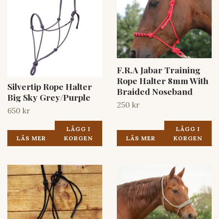
F.R.A Jabar Training
Rope Halter 8mm With
Silvertip Rope Halter
Braided Noseband
Big Sky Grey/Purple
250 kr
650 kr
LÄGG I
LÄGG I
LÄS MER
KORGEN
LÄS MER
KORGEN