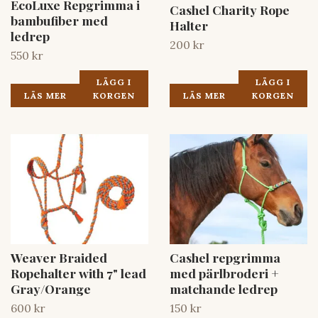
EcoLuxe Repgrimma i
Cashel Charity Rope
bambufiber med
Halter
ledrep
200 kr
550 kr
LÄGG I
LÄGG I
LÄS MER
KORGEN
LÄS MER
KORGEN
Weaver Braided
Cashel repgrimma
Ropehalter with 7" lead
med pärlbroderi +
Gray/Orange
matchande ledrep
600 kr
150 kr