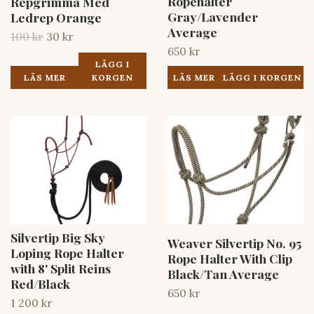
Ropehalter
Repgrimma Med
Gray/Lavender
Ledrep Orange
Average
100 kr
30 kr
650 kr
LÄGG I
LÄS MER
KORGEN
LÄS MER
Silvertip Big Sky
Weaver Silvertip No. 95
Loping Rope Halter
Rope Halter With Clip
with 8' Split Reins
Black/Tan Average
Red/Black
650 kr
1 200 kr