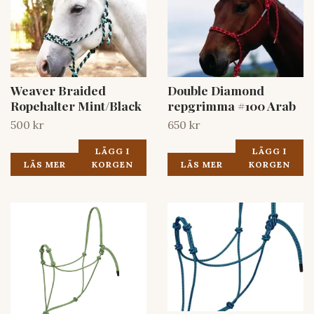
Weaver Braided
Double Diamond
Ropehalter Mint/Black
repgrimma #100 Arab
500 kr
650 kr
LÄGG I
LÄGG I
LÄS MER
KORGEN
LÄS MER
KORGEN