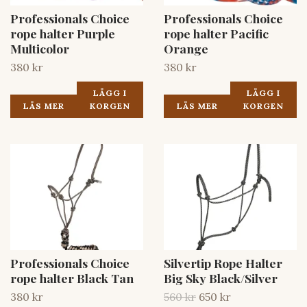
Professionals Choice
Professionals Choice
rope halter Purple
rope halter Pacific
Multicolor
Orange
380 kr
380 kr
LÄGG I
LÄGG I
LÄS MER
KORGEN
LÄS MER
KORGEN
Professionals Choice
Silvertip Rope Halter
rope halter Black Tan
Big Sky Black/Silver
380 kr
560 kr
650 kr