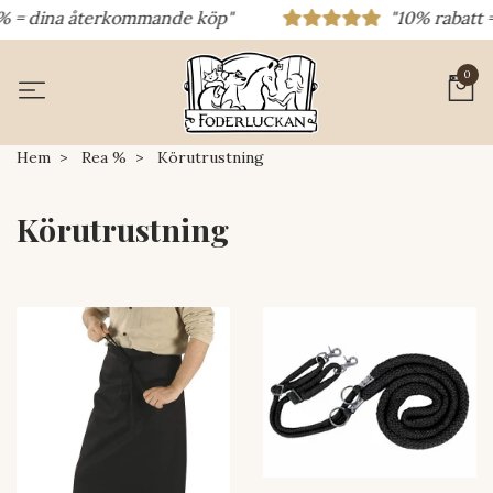
% = dina återkommande köp"
"10% rabatt = 
0
Hem
Rea %
Körutrustning
Körutrustning