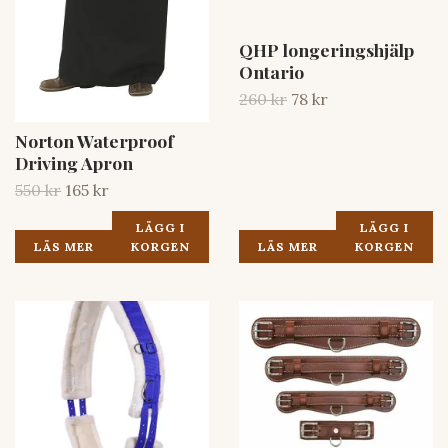
QHP longeringshjälp
Ontario
260 kr
78 kr
Norton Waterproof
Driving Apron
550 kr
165 kr
LÄGG I
LÄGG I
LÄS MER
KORGEN
LÄS MER
KORGEN