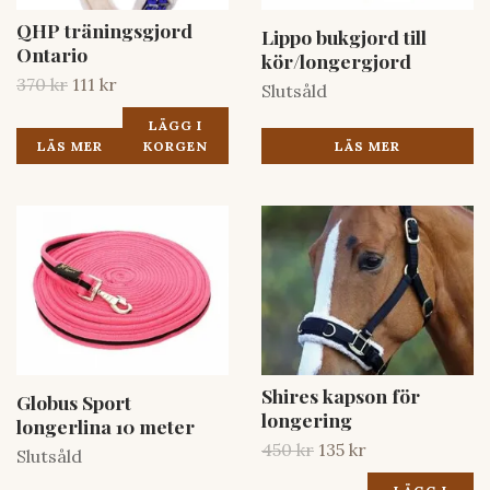
QHP träningsgjord
Lippo bukgjord till
Ontario
kör/longergjord
370 kr
111 kr
Slutsåld
LÄGG I
LÄS MER
LÄS MER
KORGEN
Shires kapson för
Globus Sport
longering
longerlina 10 meter
450 kr
135 kr
Slutsåld