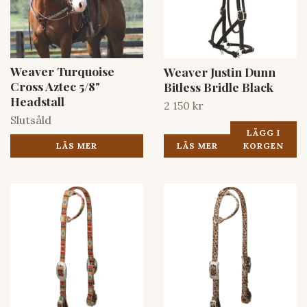
Weaver Turquoise
Weaver Justin Dunn
Cross Aztec 5/8"
Bitless Bridle Black
Headstall
2 150 kr
Slutsåld
LÄGG I
LÄS MER
LÄS MER
KORGEN