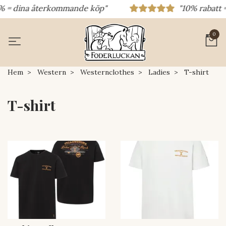
% = dina återkommande köp"
"10% rabatt = 
0
Hem
Western
Westernclothes
Ladies
T-shirt
T-shirt