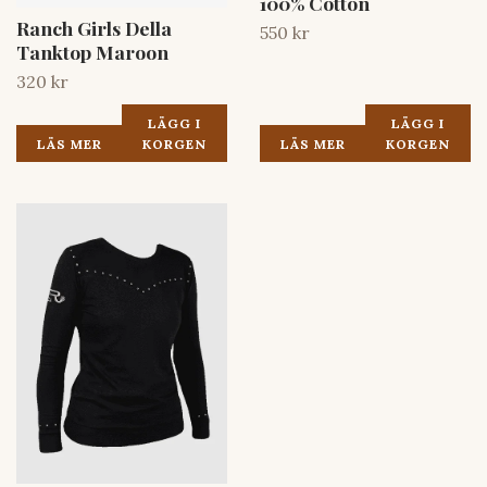
100% Cotton
Ranch Girls Della
550 kr
Tanktop Maroon
320 kr
LÄGG I
LÄGG I
LÄS MER
KORGEN
LÄS MER
KORGEN