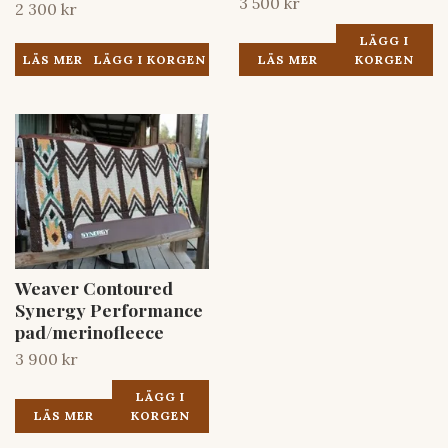
3 500 kr
2 300 kr
LÄGG I
LÄS MER
LÄS MER
KORGEN
Weaver Contoured
Synergy Performance
pad/merinofleece
3 900 kr
LÄGG I
LÄS MER
KORGEN