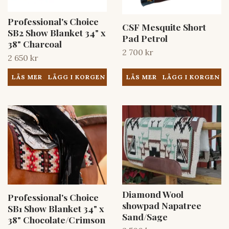
Professional's Choice
CSF Mesquite Short
SB2 Show Blanket 34" x
Pad Petrol
38" Charcoal
2 700 kr
2 650 kr
LÄS MER
LÄS MER
Diamond Wool
Professional's Choice
showpad Napatree
SB1 Show Blanket 34" x
Sand/Sage
38" Chocolate/Crimson