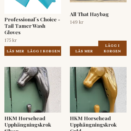
All That Haybag
Professional´s Choice -
149 kr
Tail Tamer Wash
Gloves
175 kr
LÄGG I
LÄS MER
KORGEN
LÄS MER
HKM Horsehead
HKM Horsehead
Upphängningskrok
Upphängningskrok
Silver
Guld