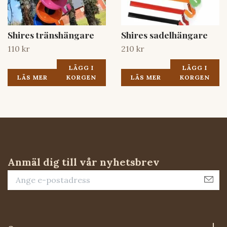
Shires tränshängare
Shires sadelhängare
110 kr
210 kr
LÄGG I
LÄGG I
LÄS MER
KORGEN
LÄS MER
KORGEN
Anmäl dig till vår nyhetsbrev