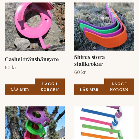
Shires stora
Cashel tränshängare
stallkrokar
60 kr
60 kr
LÄGG I
LÄGG I
LÄS MER
KORGEN
LÄS MER
KORGEN