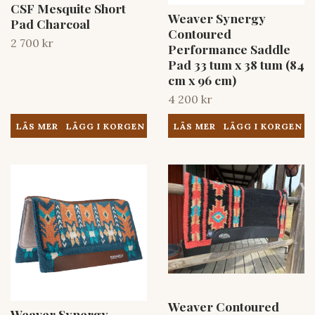
CSF Mesquite Short
Weaver Synergy
Pad Charcoal
Contoured
2 700 kr
Performance Saddle
Pad 33 tum x 38 tum (84
cm x 96 cm)
4 200 kr
LÄS MER
LÄS MER
Weaver Contoured
Weaver Synergy