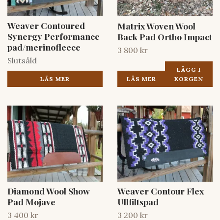
Weaver Contoured
Matrix Woven Wool
Synergy Performance
Back Pad Ortho Impact
pad/merinofleece
3 800 kr
Slutsåld
LÄGG I
LÄS MER
LÄS MER
KORGEN
Diamond Wool Show
Weaver Contour Flex
Pad Mojave
Ullfiltspad
3 400 kr
3 200 kr