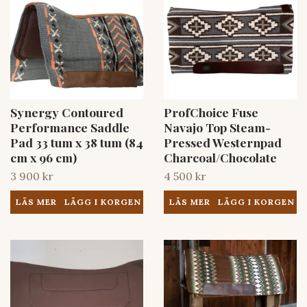
Synergy Contoured
ProfChoice Fuse
Performance Saddle
Navajo Top Steam-
Pad 33 tum x 38 tum (84
Pressed Westernpad
cm x 96 cm)
Charcoal/Chocolate
3 900 kr
4 500 kr
LÄS MER
LÄS MER