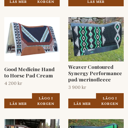
LÄS MER
KORGEN
LÄS MER
Weaver Contoured
Good Medicine Hand
Synergy Performance
to Horse Pad Cream
pad/merinofleece
4 200 kr
3 900 kr
LÄGG I
LÄGG I
LÄS MER
KORGEN
LÄS MER
KORGEN