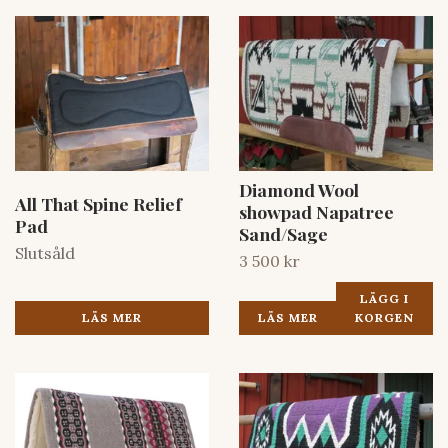
Diamond Wool
All That Spine Relief
showpad Napatree
Pad
Sand/Sage
Slutsåld
3 500 kr
LÄGG I
LÄS MER
LÄS MER
KORGEN