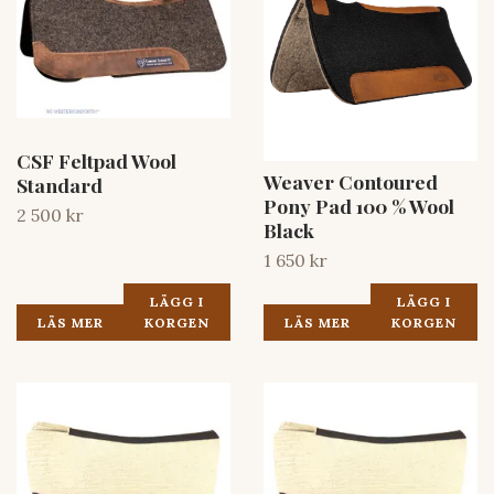
CSF Feltpad Wool
Weaver Contoured
Standard
Pony Pad 100 % Wool
2 500 kr
Black
1 650 kr
LÄGG I
LÄGG I
LÄS MER
KORGEN
LÄS MER
KORGEN