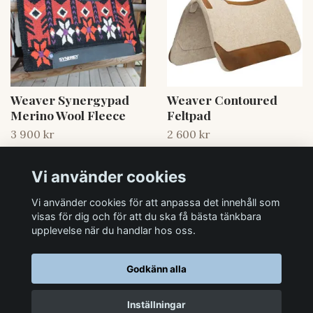
Weaver Synergypad
Weaver Contoured
Merino Wool Fleece
Feltpad
3 900 kr
2 600 kr
LÄGG I
LÄGG I
Vi använder cookies
LÄS MER
KORGEN
LÄS MER
KORGEN
Vi använder cookies för att anpassa det innehåll som
visas för dig och för att du ska få bästa tänkbara
upplevelse när du handlar hos oss.
Godkänn alla
Inställningar