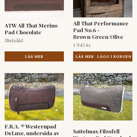
All That Performance
ATW All That Merino
Pad No.6 -
Pad Chocolate
Brown/Green/Olive
Slutsåld
1 945 kr
LÄS MER
LÄS MER
F.R.A. ® Westernpad
Sattelmax Filzofell
DeLuxe, undersida av