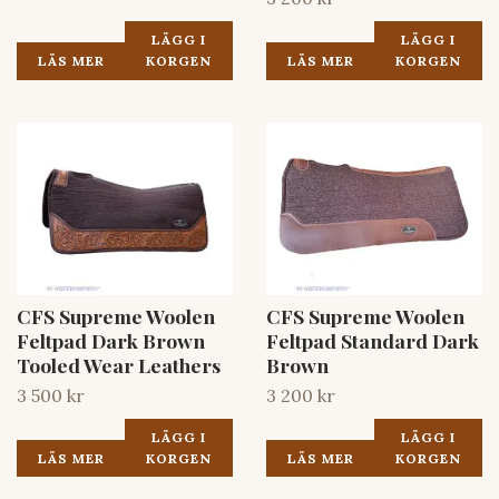
LÄGG I
LÄGG I
LÄS MER
KORGEN
LÄS MER
KORGEN
CFS Supreme Woolen
CFS Supreme Woolen
Feltpad Dark Brown
Feltpad Standard Dark
Tooled Wear Leathers
Brown
3 500 kr
3 200 kr
LÄGG I
LÄGG I
LÄS MER
KORGEN
LÄS MER
KORGEN