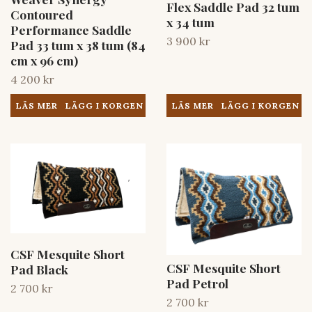
Flex Saddle Pad 32 tum
Contoured
x 34 tum
Performance Saddle
3 900 kr
Pad 33 tum x 38 tum (84
cm x 96 cm)
4 200 kr
LÄS MER
LÄS MER
CSF Mesquite Short
CSF Mesquite Short
Pad Black
Pad Petrol
2 700 kr
2 700 kr