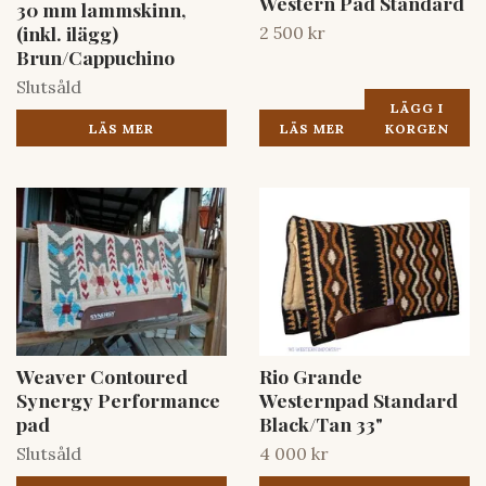
Western Pad Standard
30 mm lammskinn,
(inkl. ilägg)
2 500 kr
Brun/Cappuchino
Slutsåld
LÄGG I
LÄS MER
KORGEN
LÄS MER
Weaver Contoured
Rio Grande
Synergy Performance
Westernpad Standard
pad
Black/Tan 33"
Slutsåld
4 000 kr