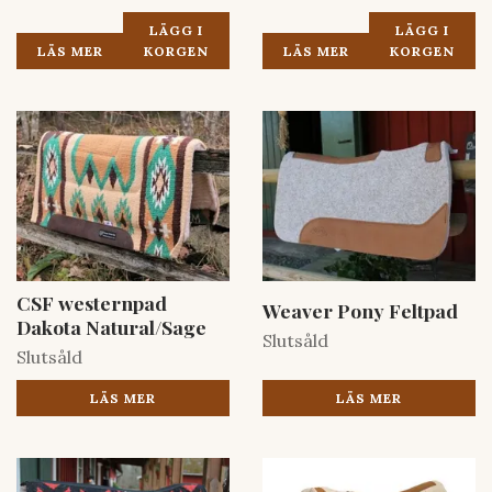
LÄGG I
LÄGG I
LÄS MER
KORGEN
LÄS MER
KORGEN
CSF westernpad
Weaver Pony Feltpad
Dakota Natural/Sage
Slutsåld
Slutsåld
LÄS MER
LÄS MER