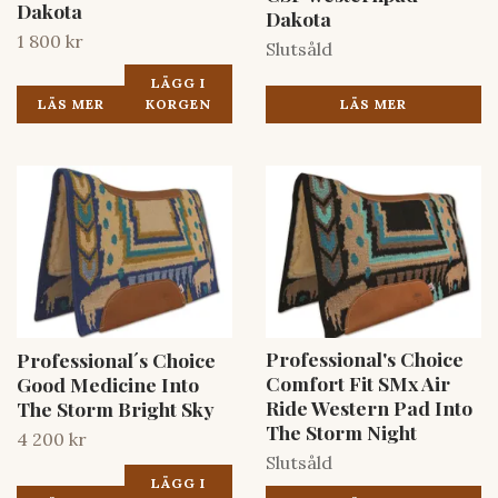
Dakota
Dakota
1 800 kr
Slutsåld
LÄGG I
LÄS MER
LÄS MER
KORGEN
Professional's Choice
Professional´s Choice
Comfort Fit SMx Air
Good Medicine Into
Ride Western Pad Into
The Storm Bright Sky
The Storm Night
4 200 kr
Slutsåld
LÄGG I