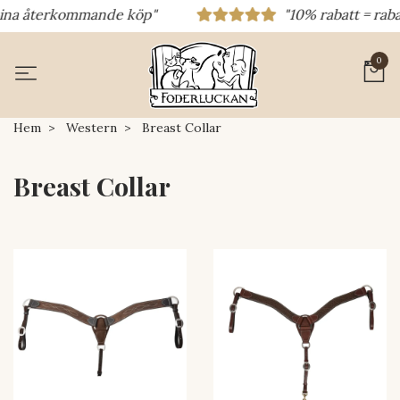
a återkommande köp"
"10% rabatt = rabattko
0
Hem
Western
Breast Collar
Breast Collar