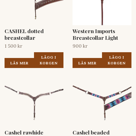
CASHEL dotted
Western Imports
breastcollar
Breastcollar Light
1 500 kr
900 kr
LÄGG I
LÄGG I
LÄS MER
KORGEN
LÄS MER
KORGEN
Cashel rawhide
Cashel beaded