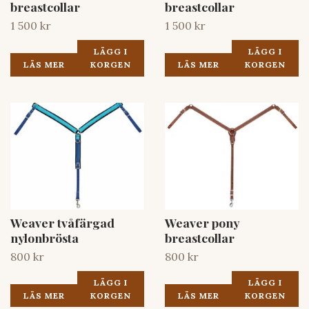
breastcollar
breastcollar
1 500 kr
1 500 kr
LÄGG I
LÄGG I
LÄS MER
KORGEN
LÄS MER
KORGEN
Weaver tvåfärgad
Weaver pony
nylonbrösta
breastcollar
800 kr
800 kr
LÄGG I
LÄGG I
LÄS MER
KORGEN
LÄS MER
KORGEN