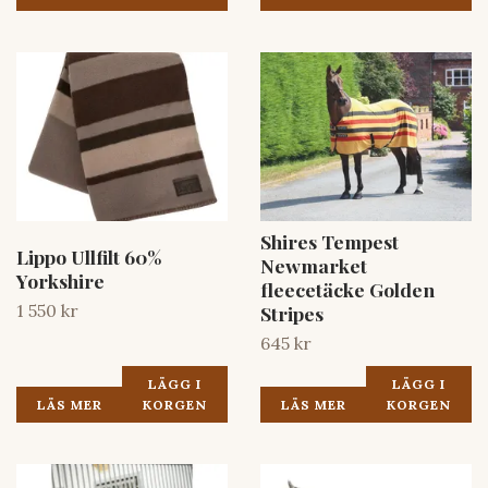
Shires Tempest
Lippo Ullfilt 60%
Newmarket
Yorkshire
fleecetäcke Golden
1 550 kr
Stripes
645 kr
LÄGG I
LÄGG I
LÄS MER
KORGEN
LÄS MER
KORGEN