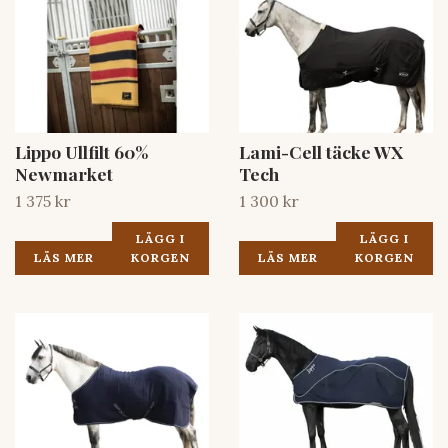
Lippo Ullfilt 60%
Lami-Cell täcke WX
Newmarket
Tech
1 375 kr
1 300 kr
LÄGG I
LÄGG I
LÄS MER
KORGEN
LÄS MER
KORGEN