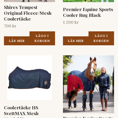
Shires Tempest
Premier Equine Sports
Original Fleece/Mesh
Cooler Rug Black
Coolertäcke
1 200 kr
700 kr
LÄGG I
LÄGG I
LÄS MER
KORGEN
LÄS MER
KORGEN
Coolertäcke HS
SvettMAX Mesh