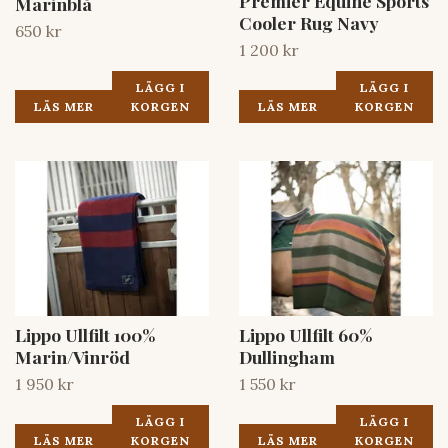
Premier Equine Sports
Marinblå
Cooler Rug Navy
650 kr
1 200 kr
LÄGG I
LÄGG I
LÄS MER
KORGEN
LÄS MER
KORGEN
Lippo Ullfilt 100%
Lippo Ullfilt 60%
Marin/Vinröd
Dullingham
1 950 kr
1 550 kr
LÄGG I
LÄGG I
LÄS MER
KORGEN
LÄS MER
KORGEN