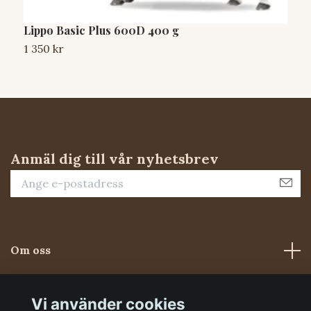
Lippo Basic Plus 600D 400 g
L
1 350 kr
1
Anmäl dig till vår nyhetsbrev
Om oss
Kundtjänst
Vi använder cookies