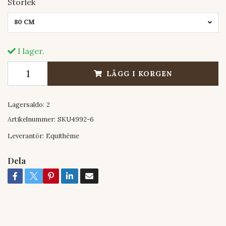
Storlek
80 CM
I lager.
LÄGG I KORGEN
Lagersaldo:
2
Artikelnummer:
SKU4992-6
Leverantör:
Equithème
Dela