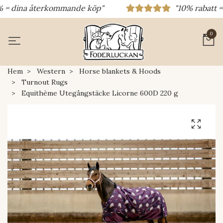
 = dina återkommande köp"
"10% rabatt = ra
0
Hem
Western
Horse blankets & Hoods
Turnout Rugs
Equithème Utegångstäcke Licorne 600D 220 g