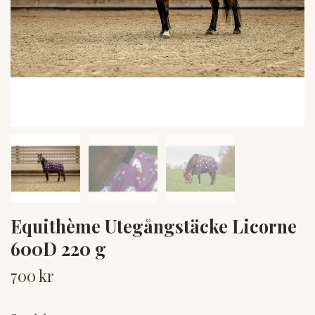
Equithème Utegångstäcke Licorne
600D 220 g
700 kr