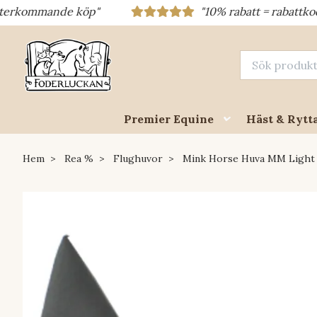
mmande köp"
"10% rabatt = rabattkod 10% = 
Premier Equine
Häst & Rytt
Hem
Rea %
Flughuvor
Mink Horse Huva MM Light