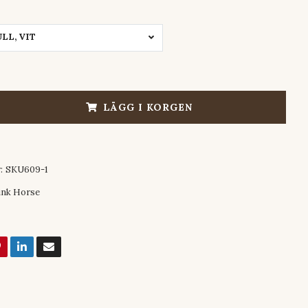
LL, VIT
LÄGG I KORGEN
:
SKU609-1
nk Horse