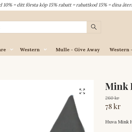
ditt första köp 15% rabatt = rabattkod 15% = dina återkomma
are
Western
Mulle - Give Away
Western 
Mink 
260 kr
78 kr
Huva Mink 