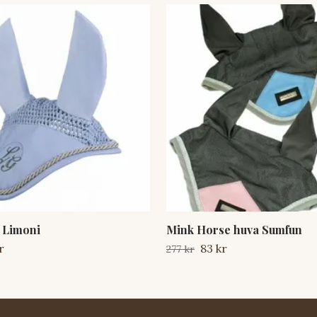
 Limoni
Mink Horse huva Sumfun
r
83 kr
277 kr