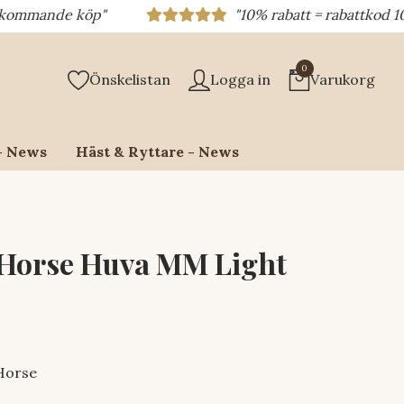
nde köp"
"10% rabatt = rabattkod 10% = dit
0
Önskelistan
Logga in
Varukorg
- News
Häst & Ryttare - News
Horse Huva MM Light
Horse