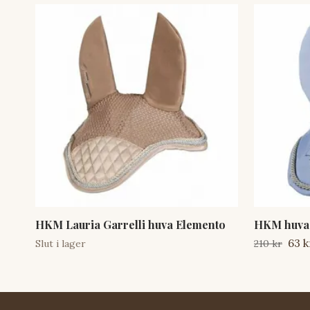
HKM Lauria Garrelli huva Elemento
HKM huva
63 k
Slut i lager
210 kr