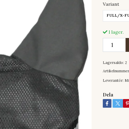
Variant
FULL/X-FU
I lager.
Lagersaldo:
2
Artikelnummer
Leverantör:
Mi
Dela