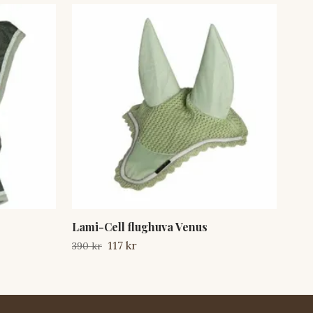
Lami-Cell flughuva Venus
Pre
117 kr
390 kr
300