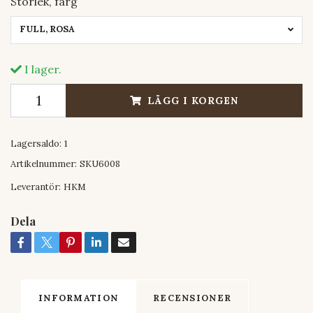
Storlek, färg
FULL, ROSA
I lager.
LÄGG I KORGEN
Lagersaldo:
1
Artikelnummer:
SKU6008
Leverantör:
HKM
Dela
INFORMATION
RECENSIONER