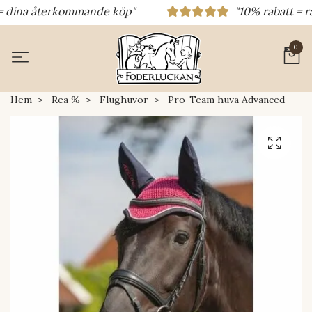
dina återkommande köp"
"10% rabatt = raba
0
Hem
Rea %
Flughuvor
Pro-Team huva Advanced