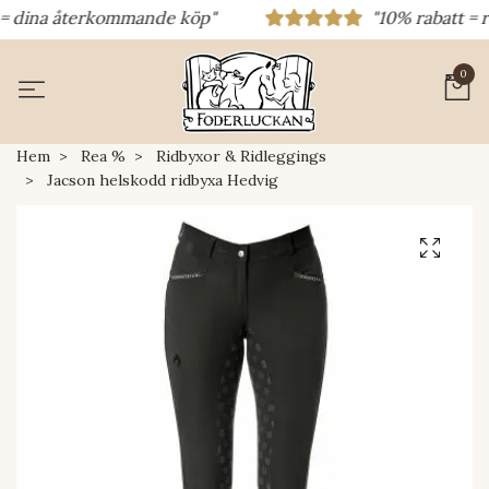
= dina återkommande köp"
"10% rabatt = rab
0
Hem
Rea %
Ridbyxor & Ridleggings
Jacson helskodd ridbyxa Hedvig