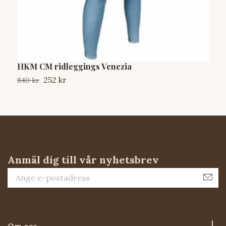
HKM CM ridleggings Venezia
H
252 kr
840 kr
8
Anmäl dig till vår nyhetsbrev