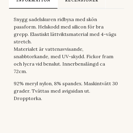
INFORMATION
RECENSIONER
Snygg sadelskuren ridbyxa med skön
passform. Helskodd med silicon för bra
grepp. Elastiskt lättviktsmaterial med 4-vägs
stretch.
Materialet är vattenavvisande,
snabbtorkande, med UV-skydd. Fickor fram
och lycra vid benslut. Innerbenslängd ca
72cm.
92% meryl nylon, 8% spandex. Maskintvätt 30
grader. Tvättas med avigsidan ut.
Dropptorka.