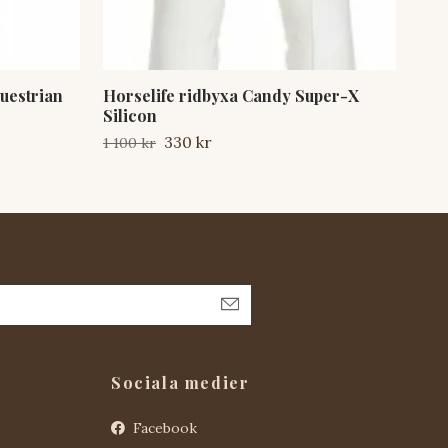
uestrian
Horselife ridbyxa Candy Super-X
Jac
Silicon
Slut
330 kr
1 100 kr
Sociala medier
Facebook