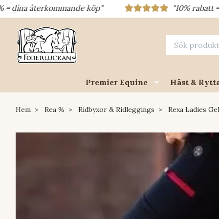
a återkommande köp"
"10% rabatt = rabattko
Premier Equine
Häst & Rytt
Hem
Rea %
Ridbyxor & Ridleggings
Rexa Ladies Gel