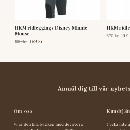
HKM ridleggings Disney Minnie
HKM ridleg
Mouse
201
670 kr
189 kr
630 kr
Anmäl dig till vår nyhet
Om oss
Kundtjän
Vi är den lilla butiken med det stora
Tveka inte 