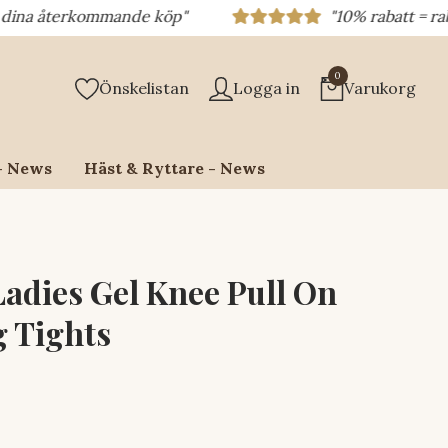
terkommande köp"
"10% rabatt = rabattkod 1
0
Önskelistan
Logga in
Varukorg
- News
Häst & Ryttare - News
Ladies Gel Knee Pull On
g Tights