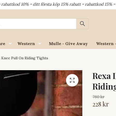
d 10% = ditt första köp 15% rabatt = rabattkod 15% = dina å
are
Western
Mulle - Give Away
Western 
 Knee Pull On Riding Tights
Rexa 
Ridin
760 kr
228 kr