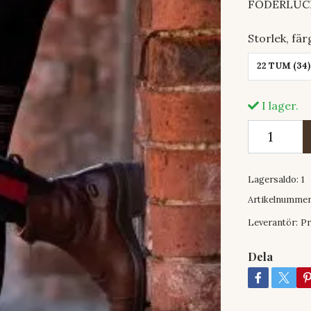
FODERLUCKA
Storlek, fär
22 TUM (34)
I lager.
Lagersaldo:
1
Artikelnummer
Leverantör:
Pr
Dela