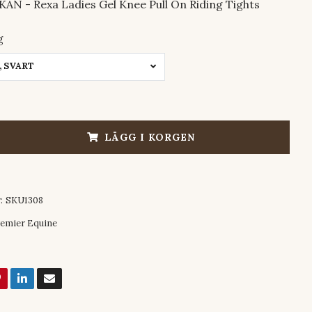
N - Rexa Ladies Gel Knee Pull On Riding Tights
g
, SVART
LÄGG I KORGEN
:
SKU1308
emier Equine