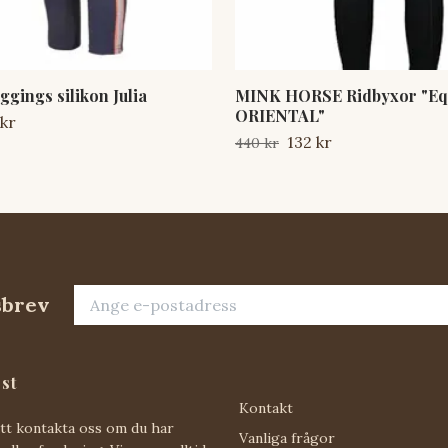
gings silikon Julia
MINK HORSE Ridbyxor "Eq
ORIENTAL"
 kr
132 kr
440 kr
sbrev
st
Kontakt
att kontakta oss om du har
Vanliga frågor