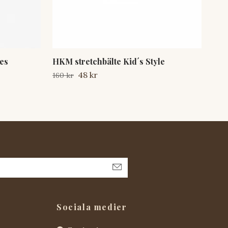
es
HKM stretchbälte Kid´s Style
Hor
48 kr
160 kr
550
Sociala medier