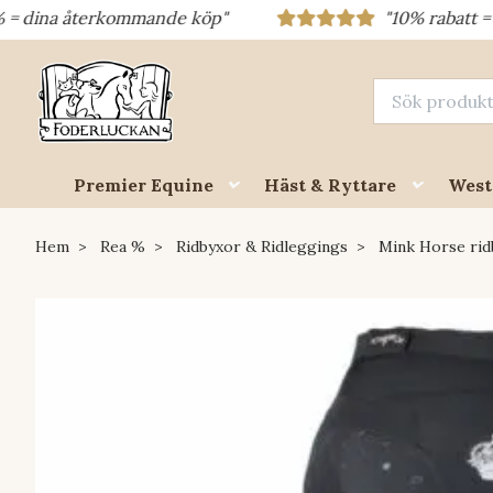
na återkommande köp"
"10% rabatt = rabatt
Premier Equine
Häst & Ryttare
West
Hem
Rea %
Ridbyxor & Ridleggings
Mink Horse rid