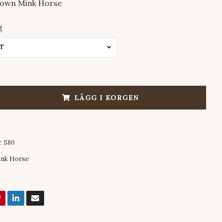
rown Mink Horse
g
RT
LÄGG I KORGEN
:
580
nk Horse