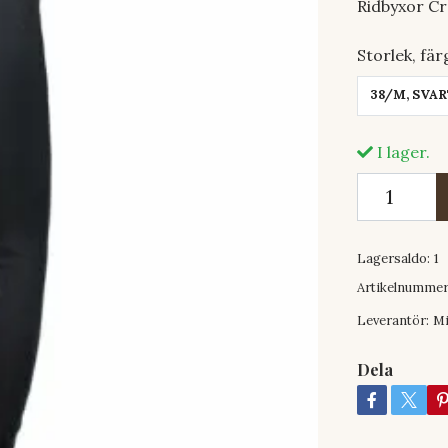
Ridbyxor C
Storlek, fär
38/M, SVA
I lager.
Lagersaldo:
1
Artikelnummer
Leverantör:
Mi
Dela