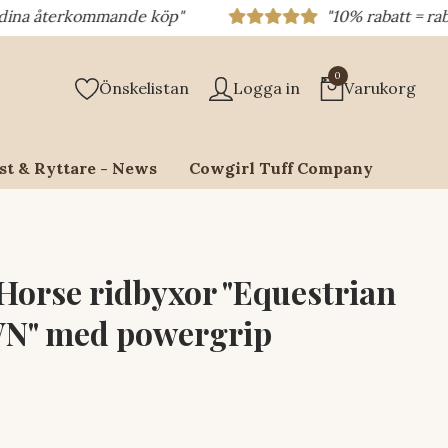
återkommande köp"
"10% rabatt = rabattkod 
0
Önskelistan
Logga in
Varukorg
st & Ryttare - News
Cowgirl Tuff Company
Horse ridbyxor "Equestrian
" med powergrip