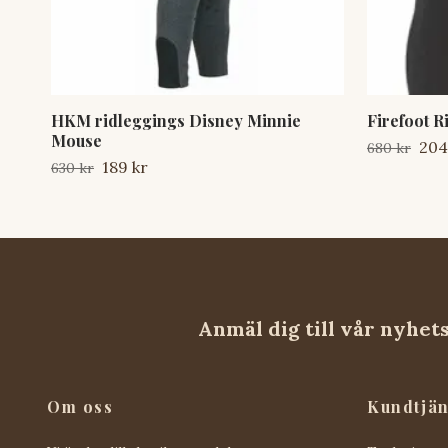
HKM ridleggings Disney Minnie
Firefoot R
Mouse
204
680 kr
189 kr
630 kr
Anmäl dig till vår nyhet
Om oss
Kundtjän