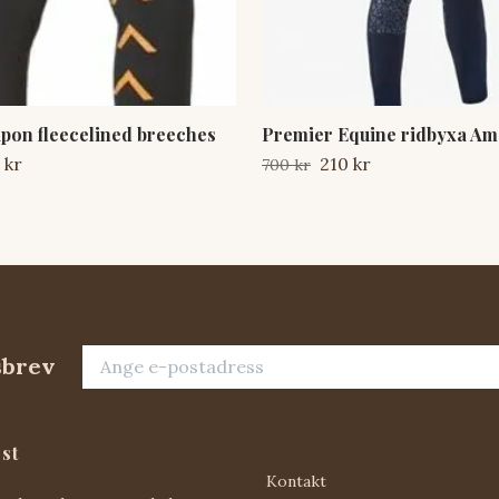
ipon fleecelined breeches
Premier Equine ridbyxa Am
 kr
210 kr
700 kr
sbrev
st
Kontakt