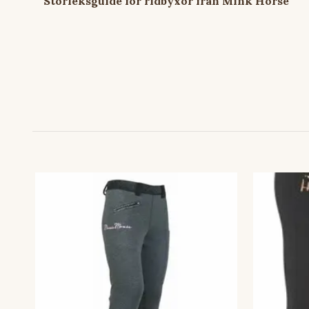
Storleksguide för ridbyxor från Mink Horse