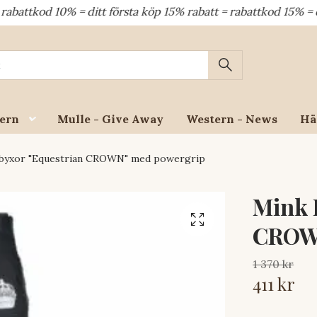
kod 10% = ditt första köp 15% rabatt = rabattkod 15% = dina 
ern
Mulle - Give Away
Western - News
Hä
byxor "Equestrian CROWN" med powergrip
Mink 
CROWN
1 370 kr
411 kr