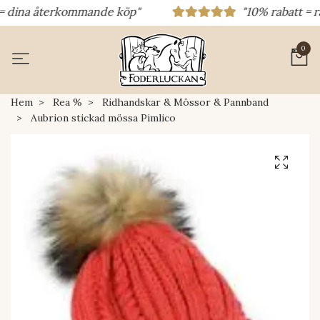
 dina återkommande köp"
"10% rabatt = raba
0
Hem
Rea %
Ridhandskar & Mössor & Pannband
Aubrion stickad mössa Pimlico