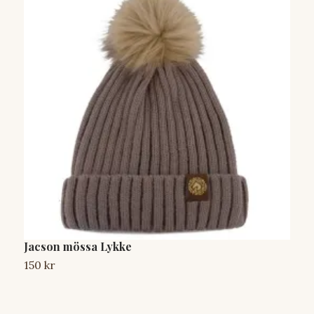
Jacson mössa Lykke
E
150 kr
1