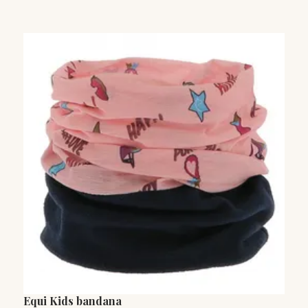
Equi Kids bandana
H