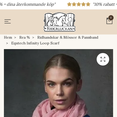
 = dina återkommande köp"
"10% rabatt = ra
0
Hem
Rea %
Ridhandskar & Mössor & Pannband
Equtech Infinity Loop Scarf