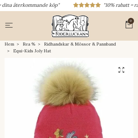
 dina återkommande köp"
"10% rabatt = raba
0
Hem
Rea %
Ridhandskar & Mössor & Pannband
Equi-Kids Joly Hat