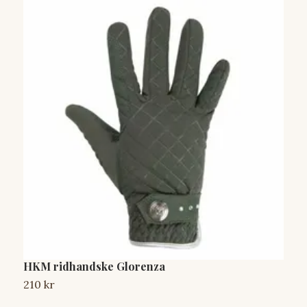
HKM ridhandske Glorenza
J
210 kr
1