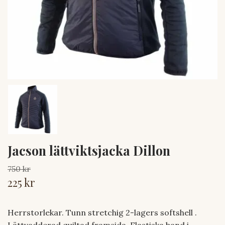
Jacson lättviktsjacka Dillon
750 kr
225 kr
Herrstorlekar. Tunn stretchig 2-lagers softshell .
Lättvadderad quiltad framsida. Elastiska band i