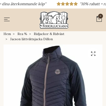
dina återkommande köp"
"10% rabatt = rabat
0
Hem
Rea %
Ridjackor & Ridväst
Jacson lättviktsjacka Dillon