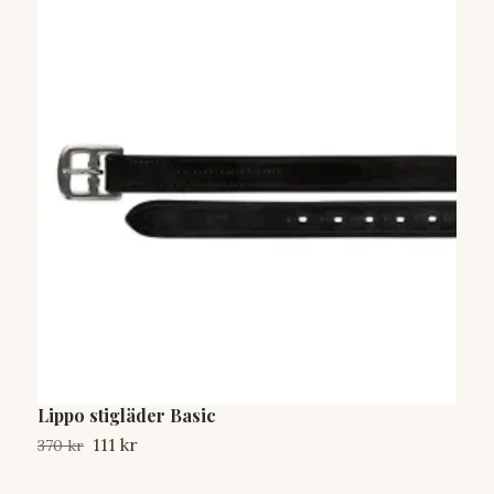
Lippo stigläder Basic
G
111 kr
370 kr
9