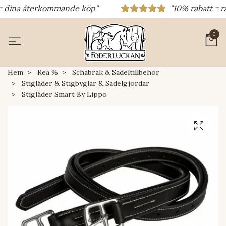
= dina återkommande köp"
"10% rabatt = rab
0
Hem
Rea %
Schabrak & Sadeltillbehör
Stigläder & Stigbyglar & Sadelgjordar
Stigläder Smart By Lippo