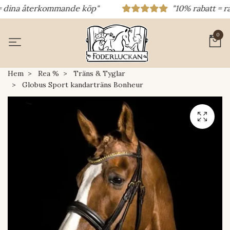
dina återkommande köp"
"10% rabatt = rabat
0
Hem
Rea %
Träns & Tyglar
Globus Sport kandarträns Bonheur