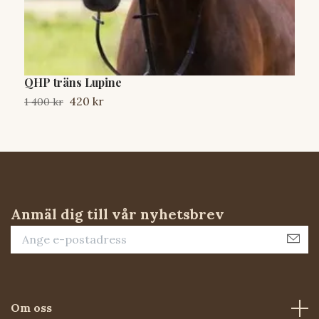
QHP träns Lupine
G
420 kr
1 400 kr
S
Anmäl dig till vår nyhetsbrev
Om oss