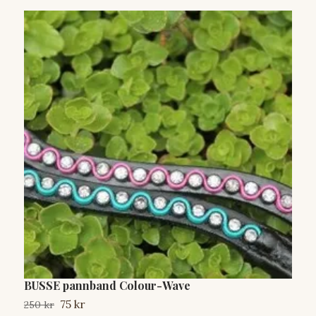
BUSSE pannband Colour-Wave
B
75 kr
250 kr
3