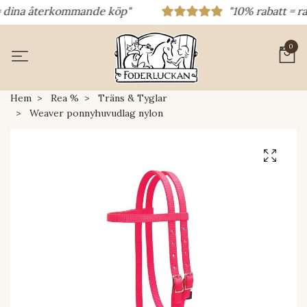
dina återkommande köp"
"10% rabatt = rabat
0
Hem
Rea %
Träns & Tyglar
Weaver ponnyhuvudlag nylon