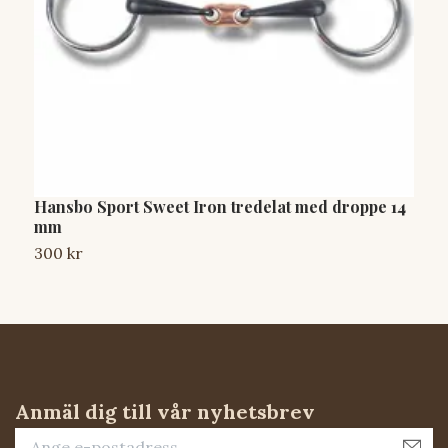
Hansbo Sport Sweet Iron tredelat med droppe 14
F
mm
7
300 kr
Anmäl dig till vår nyhetsbrev