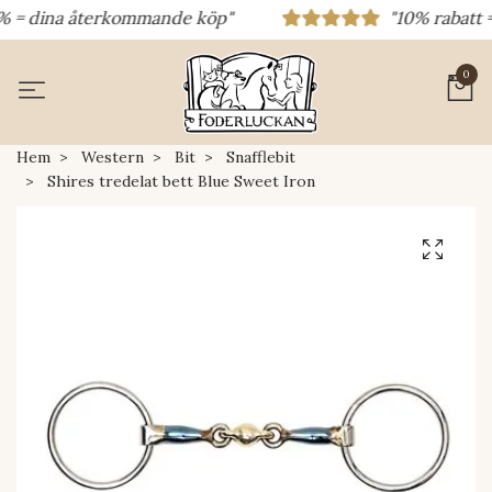
% = dina återkommande köp"
"10% rabatt = r
0
Hem
Western
Bit
Snafflebit
Shires tredelat bett Blue Sweet Iron