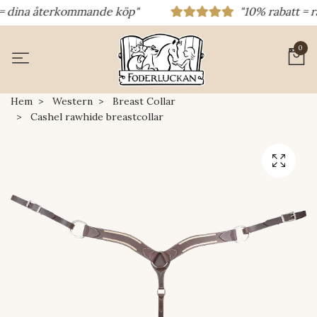
= dina återkommande köp"
"10% rabatt = rab
0
Hem
Western
Breast Collar
Cashel rawhide breastcollar