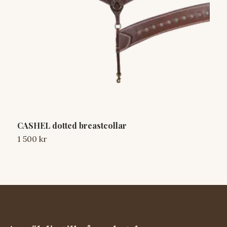
CASHEL dotted breastcollar
W
1 500 kr
1