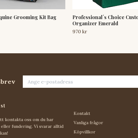
quine Grooming Kit Bag
Professional´s Choice Cus
Organizer Emerald
970 kr
sbrev
st
Kontakt
att kontakta oss om du har
Vanliga frågor
eller fundering. Vi svarar alltid
Köpvillkor
 kan!