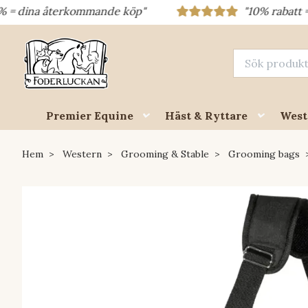
na återkommande köp"
"10% rabatt = rabatt
Premier Equine
Häst & Ryttare
West
Hem
Western
Grooming & Stable
Grooming bags