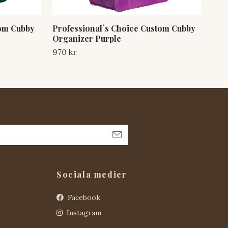
tom Cubby
Professional´s Choice Custom Cubby
Pro
Organizer Purple
Org
970 kr
970
Sociala medier
Facebook
Instagram