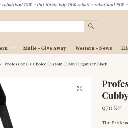
kod 10% = ditt första köp 15% rabatt = rabattkod 15% = dina 
ern
Mulle - Give Away
Western - News
Hä
Professional´s Choice Custom Cubby Organizer Black
Profe
Cubby
970 kr
The Profess