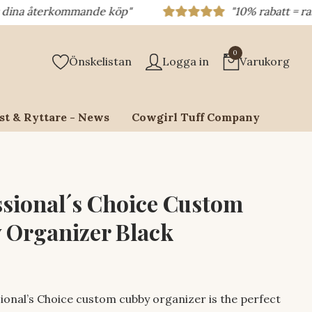
återkommande köp"
"10% rabatt = rabattkod 
0
Önskelistan
Logga in
Varukorg
st & Ryttare - News
Cowgirl Tuff Company
ssional´s Choice Custom
 Organizer Black
ional’s Choice custom cubby organizer is the perfect