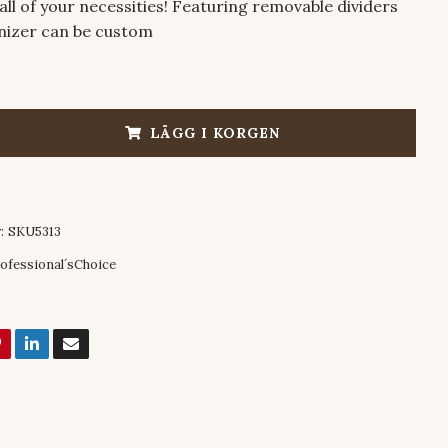
all of your necessities! Featuring removable dividers
nizer can be custom
LÄGG I KORGEN
:
SKU5313
ofessional´sChoice