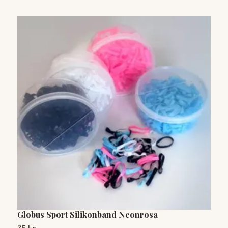
Globus Sport Silikonband Neonrosa
N
35 kr
1