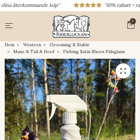
na återkommande köp"
"10% rabatt = rabatt
0
Hem
Western
Grooming & Stable
Mane & Tail & Hoof
Fiebing Satin Sheen Pälsglans