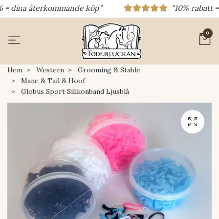
 = dina återkommande köp"
"10% rabatt = ra
0
Hem
Western
Grooming & Stable
Mane & Tail & Hoof
Globus Sport Silikonband Ljusblå