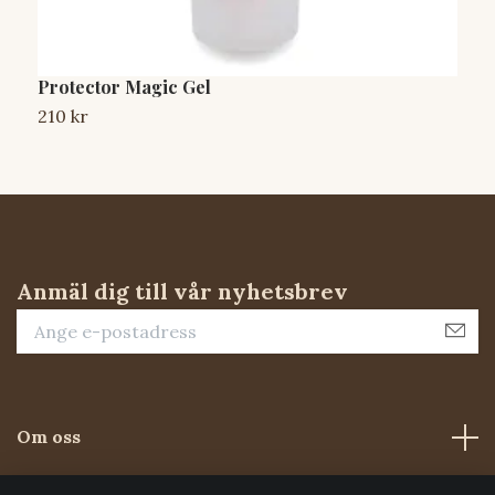
Protector Magic Gel
P
210 kr
2
Anmäl dig till vår nyhetsbrev
Om oss