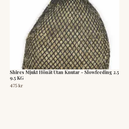
Shires Mjukt Hönät Utan Knutar - Slowfeeding 2.5
H
9.5 KG
3
475 kr