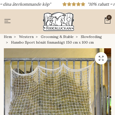
 dina återkommande köp"
"10% rabatt = raba
0
Hem
Western
Grooming & Stable
Slowfeeding
Hansbo Sport hönät finmaskigt 150 cm x 100 cm