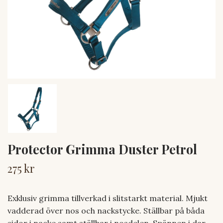
Protector Grimma Duster Petrol
275 kr
Exklusiv grimma tillverkad i slitstarkt material. Mjukt
vadderad över nos och nackstycke. Ställbar på båda
sidor i nacke samt ställbar i nosdelen. Spännen i dar