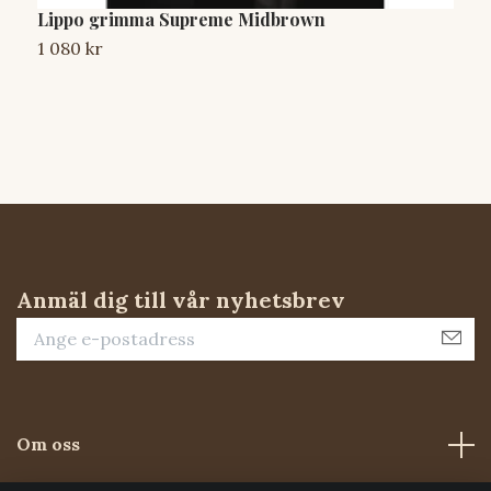
Lippo grimma Supreme Midbrown
S
1 080 kr
6
Anmäl dig till vår nyhetsbrev
Om oss