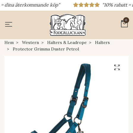
= dina återkommande köp"
"10% rabatt = rab
0
Hem
Western
Halters & Leadrope
Halters
Protector Grimma Duster Petrol