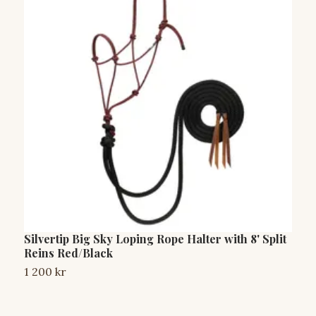
Silvertip Big Sky Loping Rope Halter with 8' Split
S
Reins Red/Black
5
1 200 kr