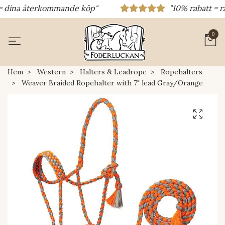
= dina återkommande köp"
"10% rabatt = rab
0
Hem
Western
Halters & Leadrope
Ropehalters
Weaver Braided Ropehalter with 7" lead Gray/Orange