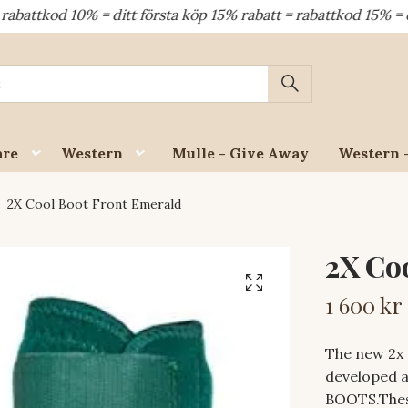
10% = ditt första köp 15% rabatt = rabattkod 15% = dina åter
are
Western
Mulle - Give Away
Western 
2X Cool Boot Front Emerald
2X Co
1 600 kr
The new 2x
developed a
BOOTS.Thes