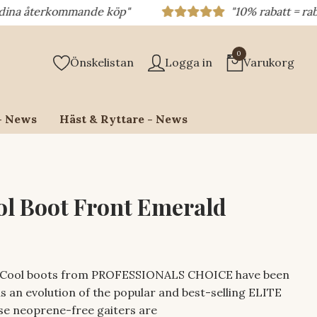
kommande köp"
"10% rabatt = rabattkod 10%
0
Önskelistan
Logga in
Varukorg
- News
Häst & Ryttare - News
ol Boot Front Emerald
 Cool boots from PROFESSIONALS CHOICE have been
s an evolution of the popular and best-selling ELITE
e neoprene-free gaiters are