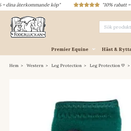
terkommande köp"
"10% rabatt = rabattkod 
Premier Equine
Häst & Rytt
Hem
Western
Leg Protection
Leg Protection 💛