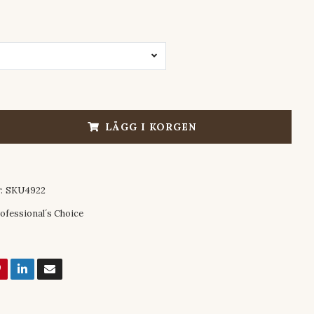
LÄGG I KORGEN
:
SKU4922
ofessional´s Choice