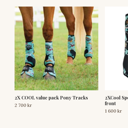
2X COOL value pack Pony Tracks
2XCool Sp
front
2 700 kr
1 600 kr