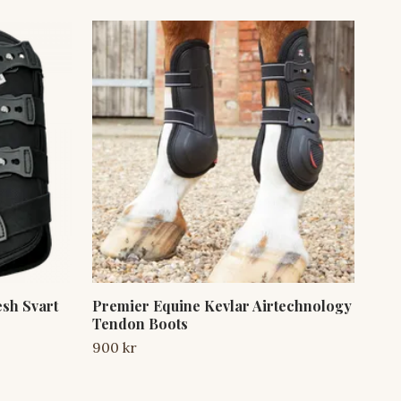
sh Svart
Premier Equine Kevlar Airtechnology
2XC
Tendon Boots
Pac
900 kr
Slut