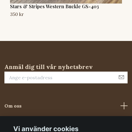
Stars & Stripes Western Buckle GS-403
S
350 kr
7
Anmäl dig till vår nyhetsbrev
Om oss
Kundtjänst
Vi använder cookies