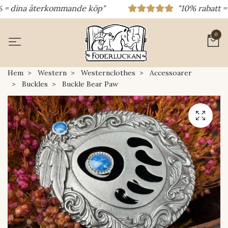
 dina återkommande köp"
"10% rabatt = rab
0
Hem
Western
Westernclothes
Accessoarer
Buckles
Buckle Bear Paw