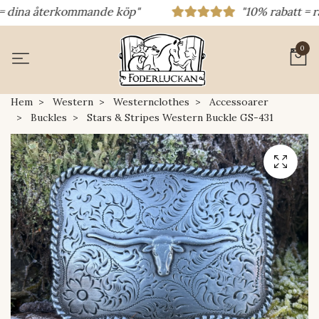
dina återkommande köp"
"10% rabatt = raba
0
Hem
Western
Westernclothes
Accessoarer
Buckles
Stars & Stripes Western Buckle GS-431