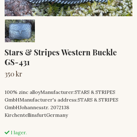
Stars & Stripes Western Buckle
GS-431
350 kr
100% zinc alloyManufacturer:STARS & STRIPES
GmbHManufacturer's address:STARS & STRIPES
GmbHJohannesstr. 2072138
KirchentellinsfurtGermany
I lager.