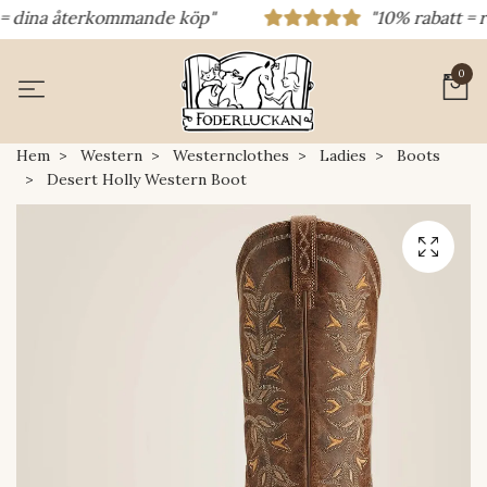
 dina återkommande köp"
"10% rabatt = raba
0
Hem
Western
Westernclothes
Ladies
Boots
Desert Holly Western Boot