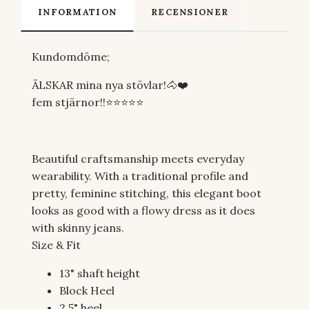
INFORMATION
RECENSIONER
Kundomdöme;
ÄLSKAR mina nya stövlar!🐴❤️
fem stjärnor!!⭐️⭐️⭐️⭐️⭐️
Beautiful craftsmanship meets everyday
wearability. With a traditional profile and
pretty, feminine stitching, this elegant boot
looks as good with a flowy dress as it does
with skinny jeans.
Size & Fit
13" shaft height
Block Heel
2.5" heel