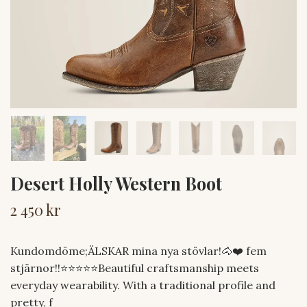
Desert Holly Western Boot
2 450 kr
Kundomdöme;ÄLSKAR mina nya stövlar!🐴❤️ fem
stjärnor!!⭐️⭐️⭐️⭐️⭐️Beautiful craftsmanship meets
everyday wearability. With a traditional profile and
pretty, f