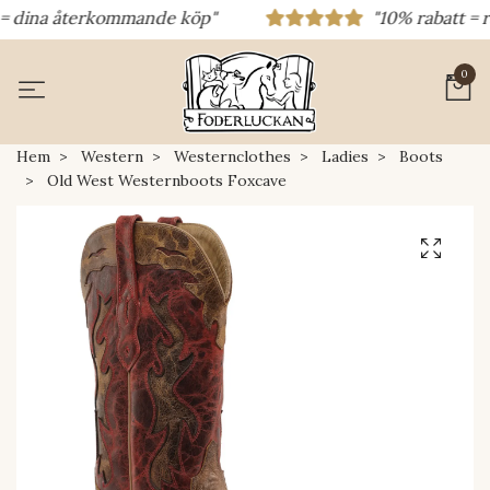
 dina återkommande köp"
"10% rabatt = rab
0
Hem
Western
Westernclothes
Ladies
Boots
Old West Westernboots Foxcave