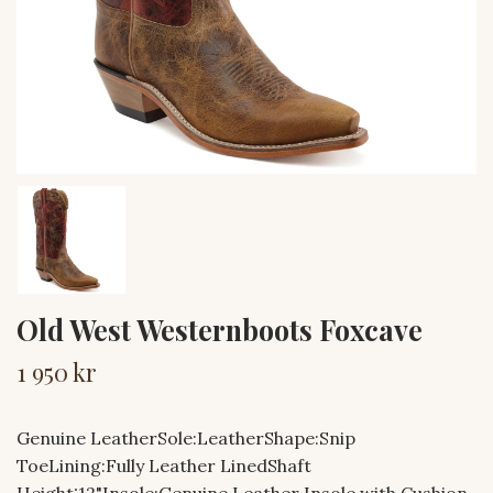
Old West Westernboots Foxcave
1 950 kr
Genuine LeatherSole:LeatherShape:Snip
ToeLining:Fully Leather LinedShaft
Height:12"Insole:Genuine Leather Insole with Cushion