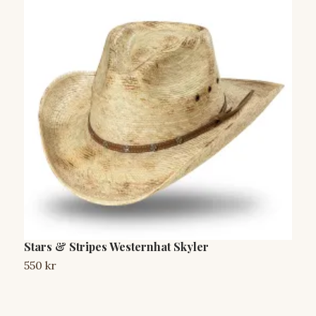
Stars & Stripes Westernhat Skyler
S
550 kr
S