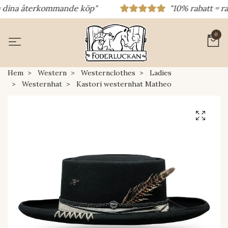
dina återkommande köp"
"10% rabatt = raba
0
Hem
Western
Westernclothes
Ladies
Westernhat
Kastori westernhat Matheo