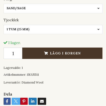
SAND/SAGE
Tjocklek
1 TUM (25 MM)
I lager.
LÄGG I KORGEN
Lagersaldo:
1
Artikelnummer:
SKU5511
Leverantör:
Diamond Wool
Dela