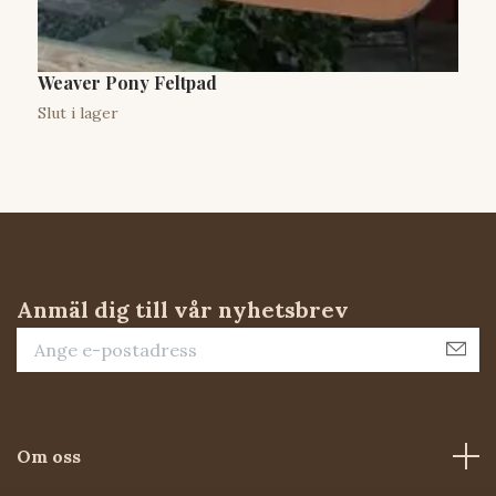
Weaver Pony Feltpad
P
W
Slut i lager
S
Anmäl dig till vår nyhetsbrev
Om oss