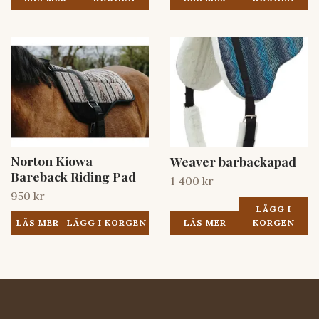
Norton Kiowa
Weaver barbackapad
Bareback Riding Pad
1 400 kr
950 kr
LÄGG I
LÄS MER
LÄS MER
KORGEN