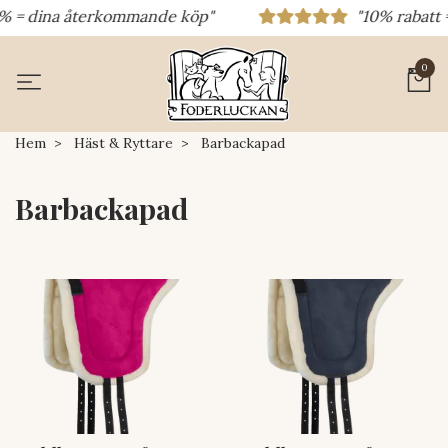
5% = dina återkommande köp"
"10% rabatt = 
0
Hem
Häst & Ryttare
Barbackapad
Barbackapad