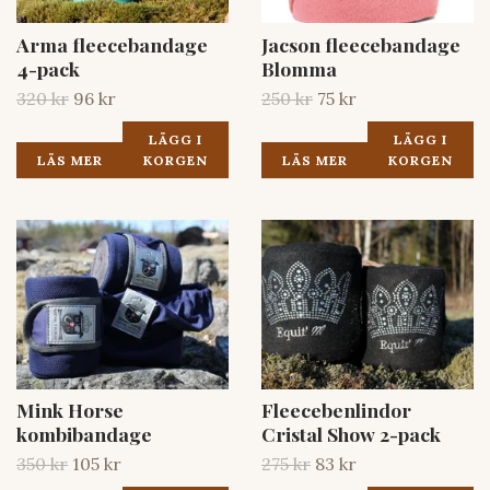
Arma fleecebandage
Jacson fleecebandage
4-pack
Blomma
320 kr
96 kr
250 kr
75 kr
LÄGG I
LÄGG I
LÄS MER
KORGEN
LÄS MER
KORGEN
Mink Horse
Fleecebenlindor
kombibandage
Cristal Show 2-pack
350 kr
105 kr
275 kr
83 kr