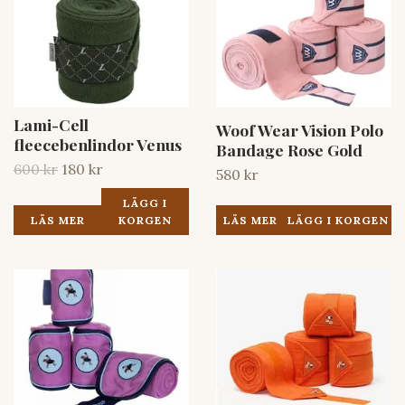
Lami-Cell
Woof Wear Vision Polo
fleecebenlindor Venus
Bandage Rose Gold
600 kr
180 kr
580 kr
LÄGG I
LÄS MER
LÄS MER
KORGEN