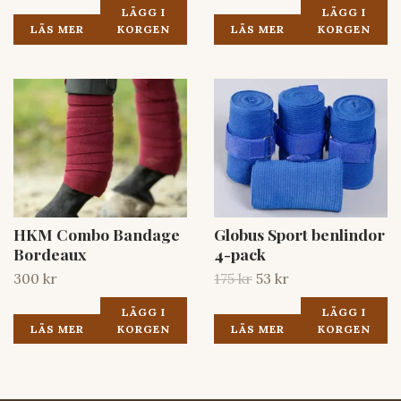
LÄGG I
LÄGG I
LÄS MER
KORGEN
LÄS MER
KORGEN
HKM Combo Bandage
Globus Sport benlindor
Bordeaux
4-pack
300 kr
175 kr
53 kr
LÄGG I
LÄGG I
LÄS MER
KORGEN
LÄS MER
KORGEN