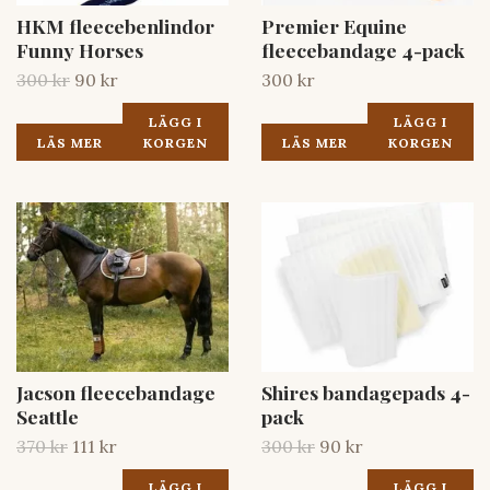
HKM fleecebenlindor
Premier Equine
Funny Horses
fleecebandage 4-pack
300 kr
90 kr
300 kr
LÄGG I
LÄGG I
LÄS MER
KORGEN
LÄS MER
KORGEN
Jacson fleecebandage
Shires bandagepads 4-
Seattle
pack
370 kr
111 kr
300 kr
90 kr
LÄGG I
LÄGG I