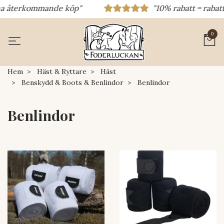
erkommande köp"
"10% rabatt = rabattkod 10
0
Hem
Häst & Ryttare
Häst
Benskydd & Boots & Benlindor
Benlindor
Benlindor