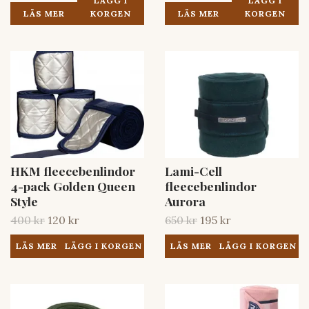
LÄGG I
LÄGG I
LÄS MER
KORGEN
LÄS MER
KORGEN
HKM fleecebenlindor
Lami-Cell
4-pack Golden Queen
fleecebenlindor
Style
Aurora
400 kr
120 kr
650 kr
195 kr
LÄS MER
LÄS MER