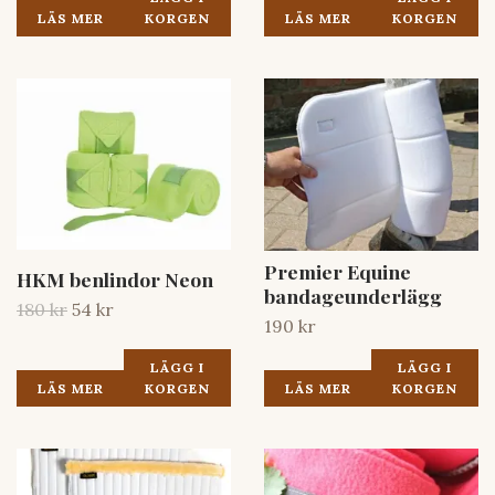
LÄS MER
KORGEN
LÄS MER
KORGEN
Premier Equine
HKM benlindor Neon
bandageunderlägg
180 kr
54 kr
190 kr
LÄGG I
LÄGG I
LÄS MER
KORGEN
LÄS MER
KORGEN