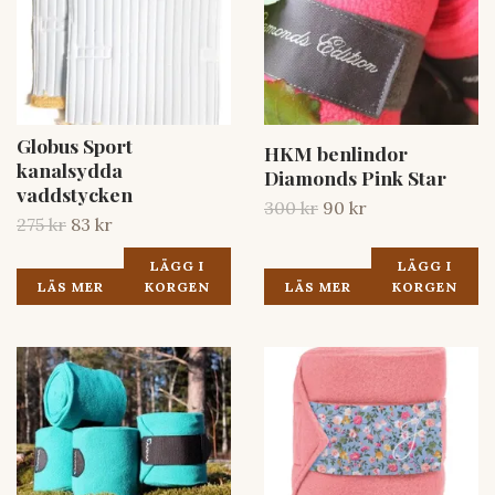
Globus Sport
HKM benlindor
kanalsydda
Diamonds Pink Star
vaddstycken
300 kr
90 kr
275 kr
83 kr
LÄGG I
LÄGG I
LÄS MER
KORGEN
LÄS MER
KORGEN