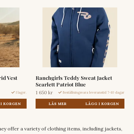
id Vest
Ranchgirls Teddy Sweat Jacket
Scarlett Patriot Blue
1 650 kr
I lager.
Beställningsvara leveranstid 7-10 dagar
 I KORGEN
LÄS MER
LÄGG I KORGEN
y offer a variety of clothing items, including jackets,