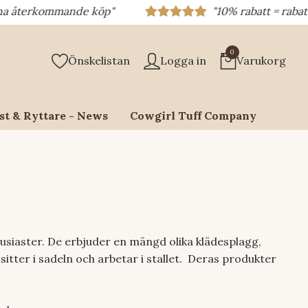
nde köp"
"10% rabatt = rabattkod 10% = dit
0
Önskelistan
Logga in
Varukorg
st & Ryttare - News
Cowgirl Tuff Company
usiaster. De erbjuder en mängd olika klädesplagg,
 sitter i sadeln och arbetar i stallet. Deras produkter