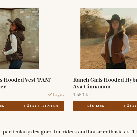
s Hooded Vest 'PAM'
Ranch Girls Hooded Hybr
er
Ava Cinnamon
1 550 kr
I lager.
ER
LÄGG I KORGEN
LÄS MER
LÄGG
, particularly designed for riders and horse enthusiasts. The