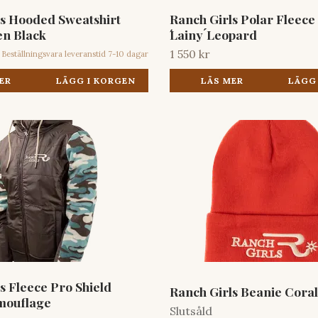
ls Hooded Sweatshirt
Ranch Girls Polar Fleece
en Black
́Lainy ́Leopard
1 550 kr
Beställningsvara leveranstid 7-10 dagar
ER
LÄGG I KORGEN
LÄS MER
LÄGG
s Fleece Pro Shield
Ranch Girls Beanie Coral
amouflage
Slutsåld