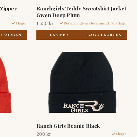
 Zipper
Ranchgirls Teddy Sweatshirt Jacket
Gwen Deep Plum
1 550 kr
I lager.
Beställningsvara leveranstid 7-10 dagar
 I KORGEN
LÄS MER
LÄGG I KORGEN
Ranch Girls Beanie Black
200 kr
I lager.