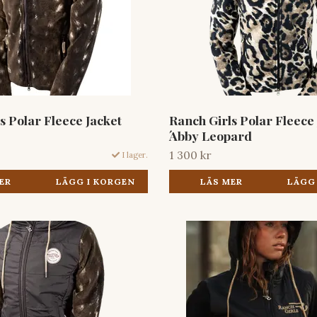
s Polar Fleece Jacket
Ranch Girls Polar Fleece
́Abby Leopard
1 300 kr
I lager.
ER
LÄGG I KORGEN
LÄS MER
LÄGG