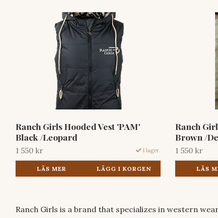
Ranch Girls Hooded Vest 'PAM'
Ranch Girl
Black /Leopard
Brown /De
1 550 kr
1 550 kr
I lager.
LÄS MER
LÄGG I KORGEN
LÄS M
Ranch Girls is a brand that specializes in western wear