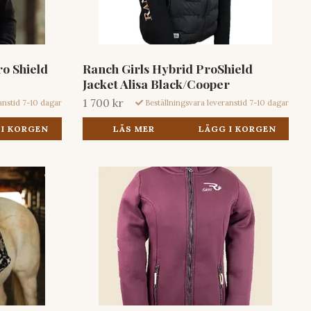
ro Shield
Ranch Girls Hybrid ProShield
Jacket Alisa Black/Cooper
1 700 kr
anstid 7-10 dagar
Beställningsvara leveranstid 7-10 dagar
 I KORGEN
LÄS MER
LÄGG I KORGEN