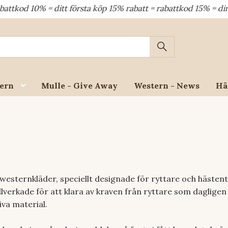
ditt första köp 15% rabatt = rabattkod 15% = dina återkomma
ern
Mulle - Give Away
Western - News
Hä
westernkläder, speciellt designade för ryttare och hästent
 tillverkade för att klara av kraven från ryttare som dagligen
iva material.