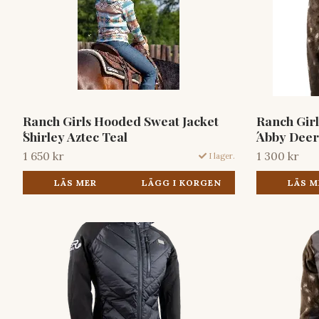
Ranch Girls Hooded Sweat Jacket
Ranch Girl
́Shirley Aztec Teal
́Abby Deer
1 650 kr
1 300 kr
I lager.
LÄS MER
LÄGG I KORGEN
LÄS M