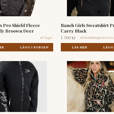
s Pro Shield Fleece
Ranch Girls Sweatshirt P
ndy Broown Deer
́Carry Black
1 700 kr
I lager.
Beställningsvara lever
ER
LÄGG I KORGEN
LÄS MER
LÄGG