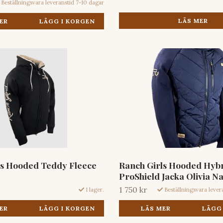
Beställningsvara leveranstid 7-10 dagar
LÄS MER
ER
LÄGG I KORGEN
ls Hooded Teddy Fleece
Ranch Girls Hooded Hyb
ProShield Jacka Olivia N
1 750 kr
I lager.
Beställningsvara lever
ER
LÄGG I KORGEN
LÄS MER
LÄGG