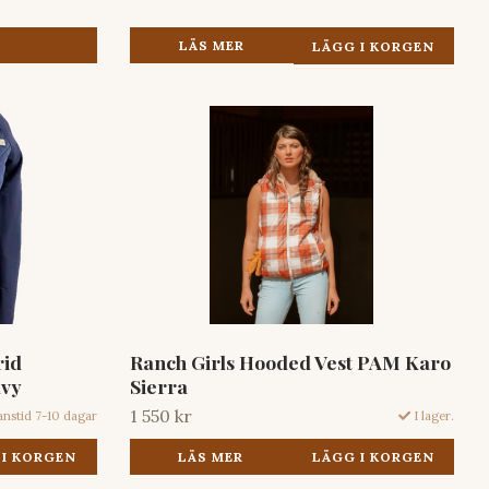
LÄS MER
rid
Ranch Girls Hooded Vest PAM Karo
avy
Sierra
1 550 kr
anstid 7-10 dagar
I lager.
 I KORGEN
LÄS MER
LÄGG I KORGEN