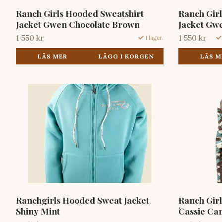
Ranch Girls Hooded Sweatshirt
Ranch Gir
Jacket Gwen Chocolate Brown
Jacket Gw
1 550 kr
1 550 kr
I lager.
LÄS MER
LÄGG I KORGEN
LÄS M
Ranchgirls Hooded Sweat Jacket
Ranch Girl
Shiny Mint
́Cassie C