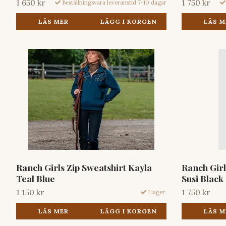
1 650 kr
1 750 kr
Beställningsvara leveranstid 7-10 dagar
LÄS MER
LÄGG I KORGEN
LÄS M
Ranch Girls Zip Sweatshirt Kayla
Ranch Gir
Teal Blue
Susi Black
1 150 kr
1 750 kr
I lager.
LÄS MER
LÄGG I KORGEN
LÄS M