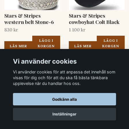
Stars & Stripes
Stars & Stripes
western belt Stone-6
cowboyhat Colt Black
830 kr
1 100 kr
LÄGG I
LÄGG I
LÄS MER
KORGEN
LÄS MER
KORGEN
Vi använder cookies
Vi använder cookies för att anpassa det innehåll som
visas för dig och för att du ska få bästa tänkbara
upplevelse när du handlar hos oss.
Godkänn alla
Stars & Stripes
Stars & Stripes
Inställningar
Bandana Black
Bandana Bordeaux
90 kr
90 kr