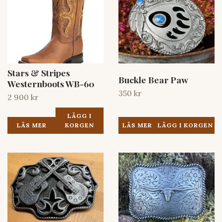
Stars & Stripes
Buckle Bear Paw
Westernboots WB-60
350 kr
2 900 kr
LÄGG I
LÄS MER
LÄS MER
KORGEN