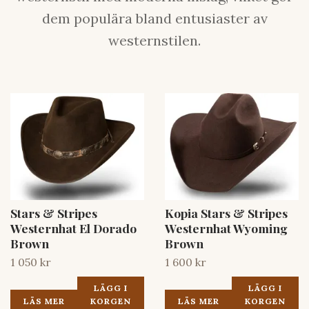
dem populära bland entusiaster av
westernstilen.
Stars & Stripes
Kopia Stars & Stripes
Westernhat El Dorado
Westernhat Wyoming
Brown
Brown
1 050 kr
1 600 kr
LÄGG I
LÄGG I
LÄS MER
KORGEN
LÄS MER
KORGEN