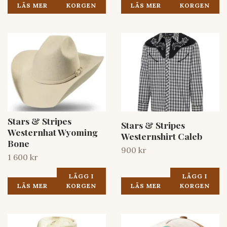
LÄS MER
KORGEN
LÄS MER
KORGEN
Stars & Stripes
Stars & Stripes
Westernhat Wyoming
Westernshirt Caleb
Bone
900 kr
1 600 kr
LÄGG I
LÄGG I
LÄS MER
KORGEN
LÄS MER
KORGEN