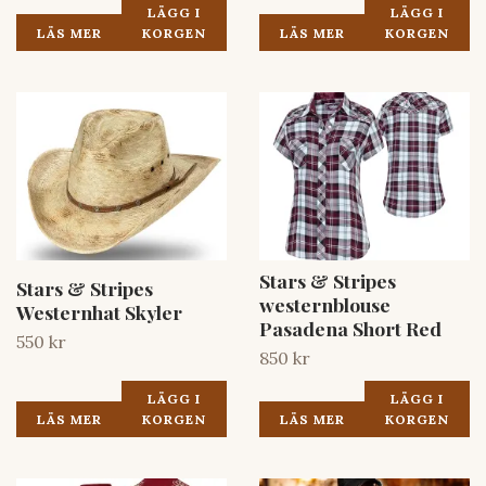
LÄGG I
LÄGG I
LÄS MER
KORGEN
LÄS MER
KORGEN
Stars & Stripes
Stars & Stripes
westernblouse
Westernhat Skyler
Pasadena Short Red
550 kr
850 kr
LÄGG I
LÄGG I
LÄS MER
KORGEN
LÄS MER
KORGEN