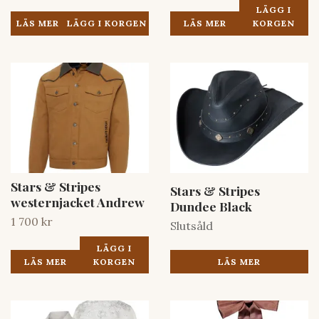
LÄGG I
LÄS MER
LÄS MER
KORGEN
Stars & Stripes
Stars & Stripes
westernjacket Andrew
Dundee Black
1 700 kr
Slutsåld
LÄGG I
LÄS MER
LÄS MER
KORGEN