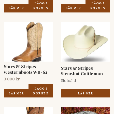
LÄGG I
LÄGG I
LÄS MER
KORGEN
LÄS MER
KORGEN
Stars & Stripes
Stars & Stripes
westernboots WB-62
Strawhat Cattleman
3 000 kr
Slutsåld
LÄGG I
LÄS MER
LÄS MER
KORGEN