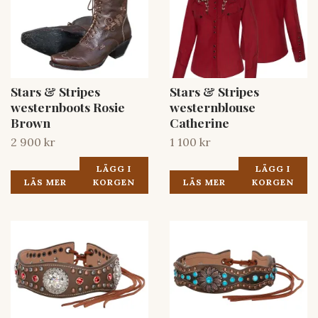
Stars & Stripes
Stars & Stripes
westernboots Rosie
westernblouse
Brown
Catherine
2 900 kr
1 100 kr
LÄGG I
LÄGG I
LÄS MER
KORGEN
LÄS MER
KORGEN