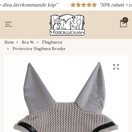
 dina återkommande köp"
"10% rabatt = raba
0
Hem
Rea %
Flughuvor
Protector flughuva Brodyr