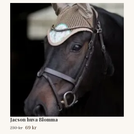
Jacson huva Blomma
M
69 kr
230 kr
2