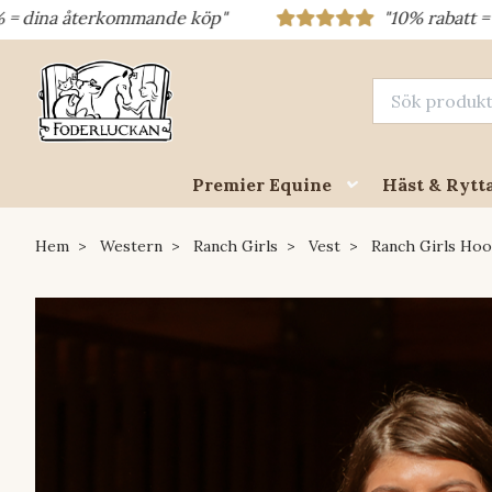
ommande köp"
"10% rabatt = rabattkod 10% =
Premier Equine
Häst & Rytt
Hem
Western
Ranch Girls
Vest
Ranch Girls Hoo