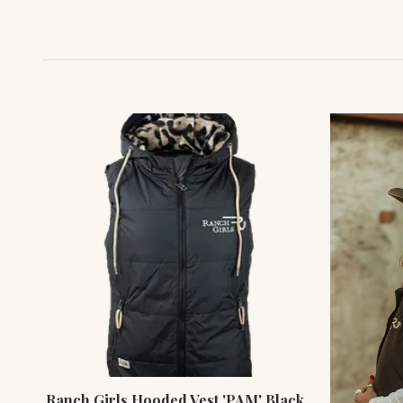
Ranch Girls Hooded Vest 'PAM' Black