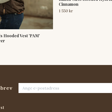
Cinnamon
1 550 kr
ls Hooded Vest 'PAM'
eer
sbrev
st