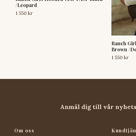
/Leopard
1 550 kr
Ranch Gir
Brown /D
1 550 kr
Anmäl dig till vår nyhet
Om oss
Kundtjän