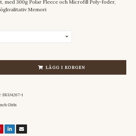
kt, med 300g Polar Fleece och Microfill Poly-foder,
högkvalitativ Memori
LÄGG I KORGEN
:
SKU4267-1
nch Girls