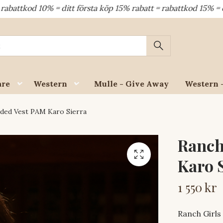
 ditt första köp 15% rabatt = rabattkod 15% = dina återkomm
are
Western
Mulle - Give Away
Western 
ded Vest PAM Karo Sierra
Ranch
Karo 
1 550 kr
Ranch Girls