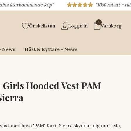
ande köp"
"10% rabatt = rabattkod 10% = di
0
Önskelistan
Logga in
Varukorg
- News
Häst & Ryttare - News
 Girls Hooded Vest PAM
Sierra
 väst med huva 'PAM' Karo Sierra skyddar dig mot kyla,