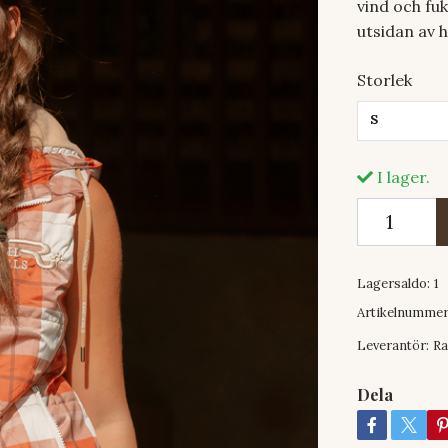
vind och fu
utsidan av 
Storlek
S
I lager.
Lagersaldo:
1
Artikelnummer
Leverantör:
Ra
Dela