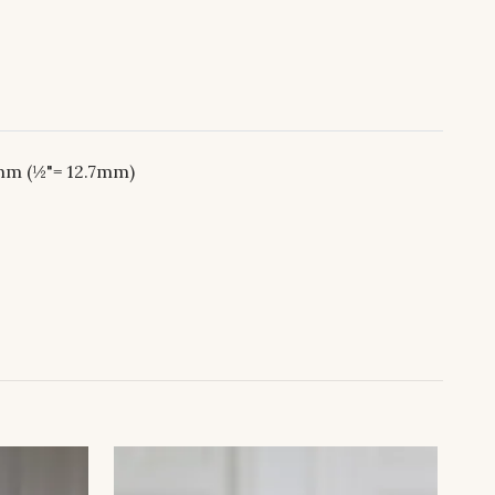
6mm (½"= 12.7mm)