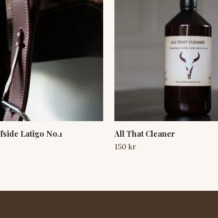
ffside Latigo No.1
All That Cleaner
150 kr