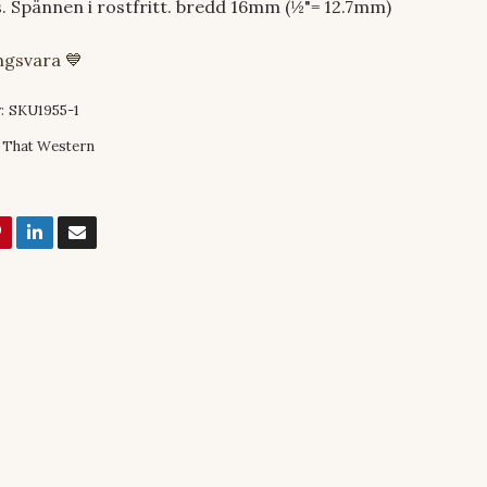
. Spännen i rostfritt. bredd 16mm (½"= 12.7mm)
ingsvara 💙
:
SKU1955-1
l That Western