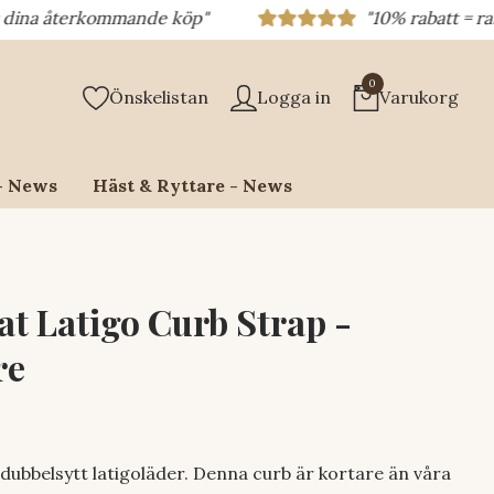
erkommande köp"
"10% rabatt = rabattkod 10
0
Önskelistan
Logga in
Varukorg
- News
Häst & Ryttare - News
at Latigo Curb Strap -
re
 dubbelsytt latigoläder. Denna curb är kortare än våra