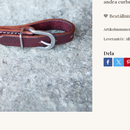
andra curbs
💙 Beställn
Artikelnummer
Leverantör:
Al
Dela