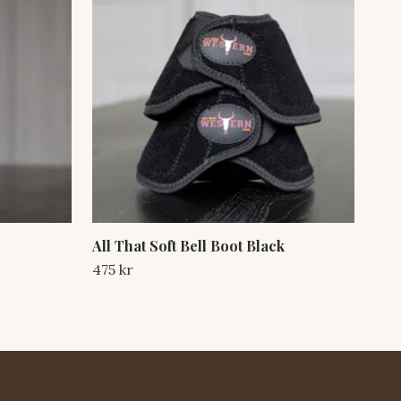
All That Soft Bell Boot Black
ATW
Bla
475 kr
625