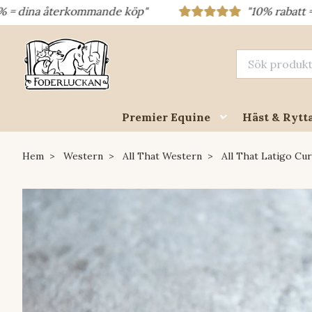
 återkommande köp"
"10% rabatt = rabattkod
Premier Equine
Häst & Rytt
Hem
Western
All That Western
All That Latigo Cur