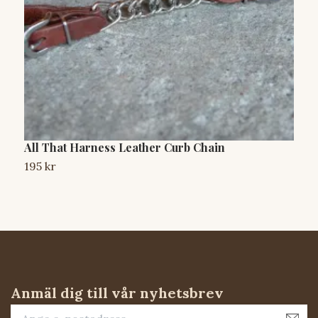
All That Harness Leather Curb Chain
A
B
195 kr
8
Anmäl dig till vår nyhetsbrev