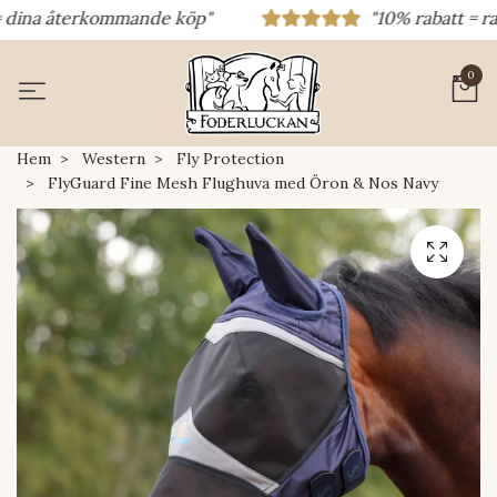
na återkommande köp"
"10% rabatt = rabatt
0
Hem
Western
Fly Protection
FlyGuard Fine Mesh Flughuva med Öron & Nos Navy