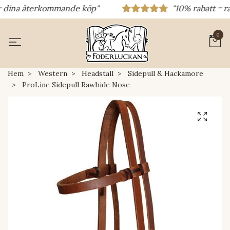
dina återkommande köp"
"10% rabatt = raba
0
Hem
Western
Headstall
Sidepull & Hackamore
ProLine Sidepull Rawhide Nose