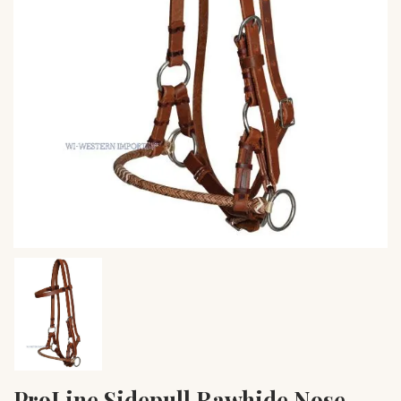
ProLine Sidepull Rawhide Nose