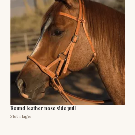
Round leather nose side pull
Q
1
Slut i lager