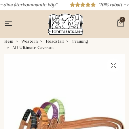
 dina återkommande köp"
"10% rabatt = raba
0
Hem
Western
Headstall
Training
AD Ultimate Caveson