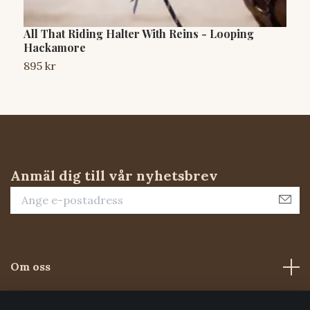
All That Riding Halter With Reins - Looping
N
Hackamore
6
895 kr
Anmäl dig till vår nyhetsbrev
Om oss
Kundtjänst