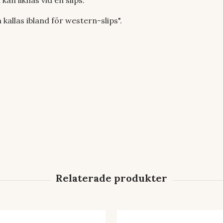
an liknas vid en slips.
allas ibland för western-slips".