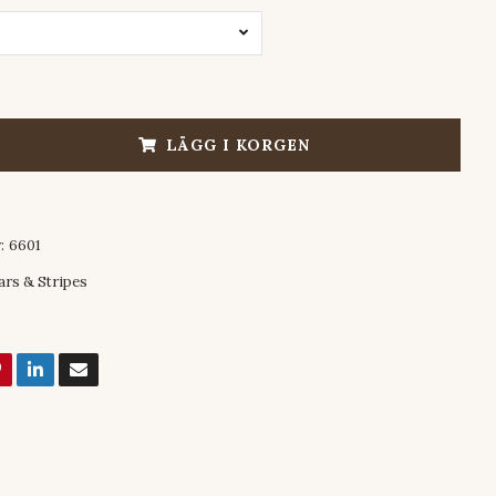
LÄGG I KORGEN
:
6601
ars & Stripes