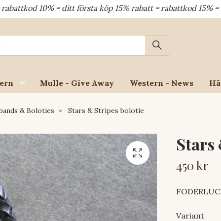
10% = ditt första köp 15% rabatt = rabattkod 15% = dina åter
ern
Mulle - Give Away
Western - News
Hä
bands & Boloties
Stars & Stripes bolotie
Stars 
450 kr
FODERLUCKA
Variant