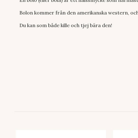
En bolo (eller bola) är ett halssmycke som närmast k
Bolon kommer från den amerikanska western, och k
Du kan som både kille och tjej bära den!