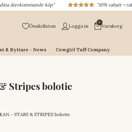
kommande köp"
"10% rabatt = rabattkod 10%
0
Önskelistan
Logga in
Varukorg
st & Ryttare - News
Cowgirl Tuff Company
& Stripes bolotie
N - STARS & STRIPES bolotie