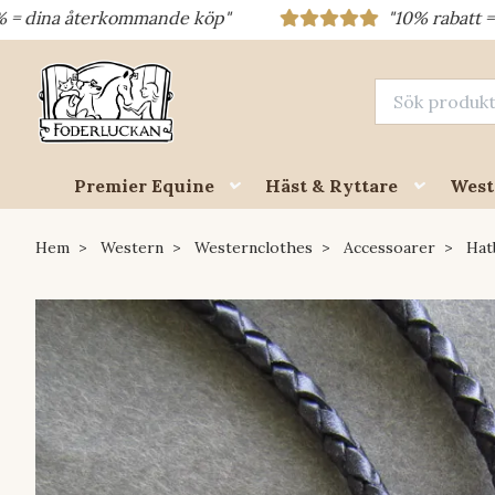
terkommande köp"
"10% rabatt = rabattkod 
Premier Equine
Häst & Ryttare
West
Hem
Western
Westernclothes
Accessoarer
Hat